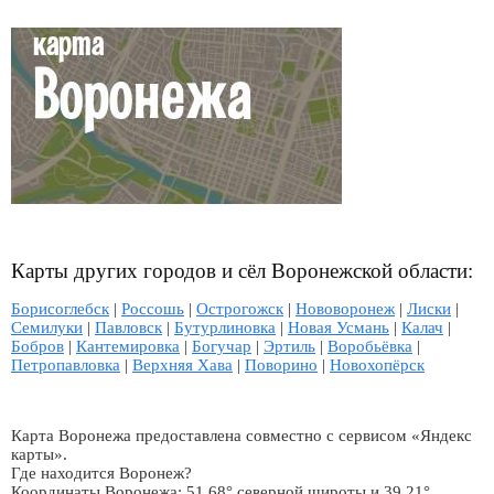
Карты других городов и сёл Воронежской области:
Борисоглебск
|
Россошь
|
Острогожск
|
Нововоронеж
|
Лиски
|
Семилуки
|
Павловск
|
Бутурлиновка
|
Новая Усмань
|
Калач
|
Бобров
|
Кантемировка
|
Богучар
|
Эртиль
|
Воробьёвка
|
Петропавловка
|
Верхняя Хава
|
Поворино
|
Новохопёрск
Карта Воронежа предоставлена совместно с сервисом «Яндекс
карты».
Где находится Воронеж?
Координаты Воронежа: 51.68° северной широты и 39.21°