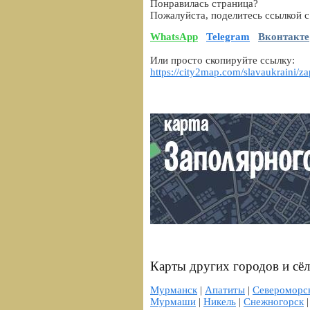
Понравилась страница?
Пожалуйста, поделитесь ссылкой с
WhatsApp
Telegram
Вконтакте
Или просто скопируйте ссылку:
https://city2map.com/slavaukraini/z
Карты других городов и сё
Мурманск
|
Апатиты
|
Североморс
Мурмаши
|
Никель
|
Снежногорск