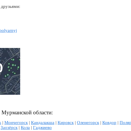
 друзьями:
apolyarnyj
л Мурманской области:
к
|
Мончегорск
|
Кандалакша
|
Кировск
|
Оленегорск
|
Ковдор
|
Поля
|
Заозёрск
|
Кола
|
Гаджиево