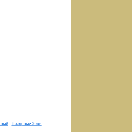
рный
|
Полярные Зори
|