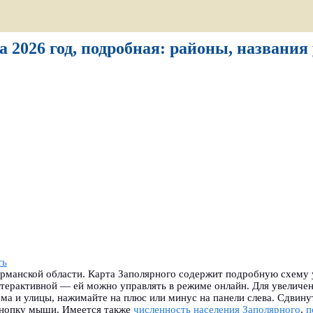
а 2026 год, подробная: районы, названия
ть
рманской области. Карта Заполярного содержит подробную схему 
интерактивной — ей можно управлять в режиме онлайн. Для увелич
ма и улицы, нажимайте на плюс или минус на панели слева. Сдвину
кнопку мыши. Имеется также
численность населения Заполярного
,
п