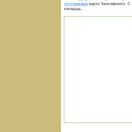
спутниковая
карта Заполярного. С
площадь.