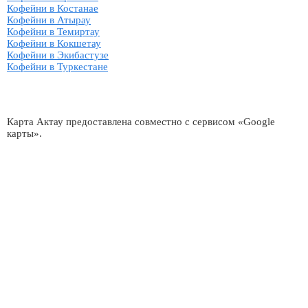
Кофейни в Костанае
Кофейни в Атырау
Кофейни в Темиртау
Кофейни в Кокшетау
Кофейни в Экибастузе
Кофейни в Туркестане
Карта Актау предоставлена совместно с сервисом «Google
карты».