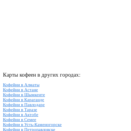
Карты кофеен в других городах:
Кофейни в Алматы
Кофейни в Астане
Кофейни в Шымкенте
Кофейни в Караганде
Кофейни в Павлодаре
Кофейни в Таразе
Кофейни в Актобе
Кофейни в Семее
Кофейни в Усть-Каменогорске
Кофейни в Петропавловске