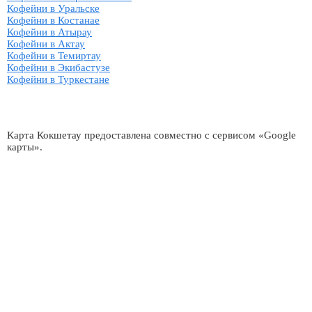
Кофейни в Уральске
Кофейни в Костанае
Кофейни в Атырау
Кофейни в Актау
Кофейни в Темиртау
Кофейни в Экибастузе
Кофейни в Туркестане
Карта Кокшетау предоставлена совместно с сервисом «Google
карты».