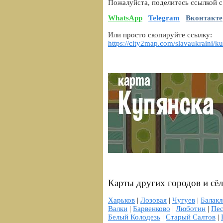
Пожалуйста, поделитесь ссылкой с
WhatsApp
Telegram
Вконтакте
Или просто скопируйте ссылку:
https://city2map.com/slavaukraini/k
Карты других городов и сё
Харьков
|
Лозовая
|
Чугуев
|
Балакл
Валки
|
Барвенково
|
Люботин
|
Пе
Белый Колодезь
|
Старый Салтов
|