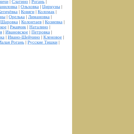
ничи
|
Слатино
|
Рогань
|
аниловка
|
Ольховка
|
Циркуны
|
Кегичёвка
|
Ковяги
|
Коломак
|
аны
|
Орелька
|
Лимановка
|
|
Шаровка
|
Колонтаев
|
Козиевка
|
кое
|
Ржавчик
|
Наталино
|
я
|
Ивановское
|
Петровка
|
вка
|
Ивано-Шейчино
|
Кленовое
|
алая Рогань
|
Русские Тишки
|