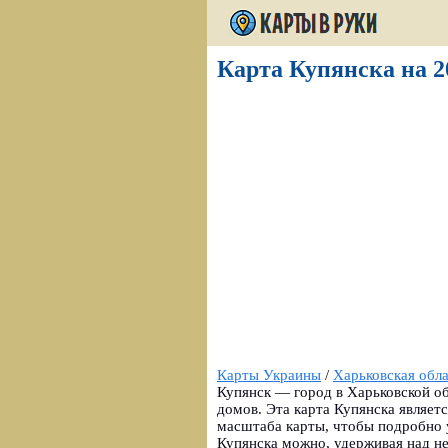
Карта Купянска на 2
Карты Украины
/
Харьковская обл
Купянск — город в Харьковской о
домов. Эта карта Купянска являет
масштаба карты, чтобы подробно у
Купянска можно, удерживая над н