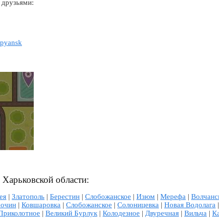
 друзьями:
upyansk
л Харьковской области:
ея
|
Златополь
|
Берестин
|
Слобожанское
|
Изюм
|
Мерефа
|
Волчанс
сочин
|
Ковшаровка
|
Слобожанское
|
Солоницевка
|
Новая Водолага
Приколотное
|
Великий Бурлук
|
Колодезное
|
Двуречная
|
Вильча
|
К