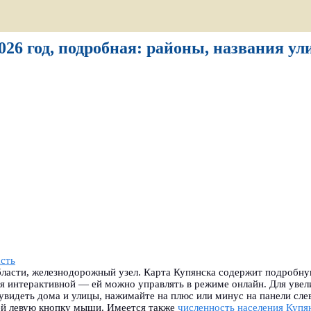
026 год, подробная: районы, названия ул
асть
бласти, железнодорожный узел. Карта Купянска содержит подробну
ся интерактивной — ей можно управлять в режиме онлайн. Для уве
видеть дома и улицы, нажимайте на плюс или минус на панели сле
ей левую кнопку мыши. Имеется также
численность населения Купя