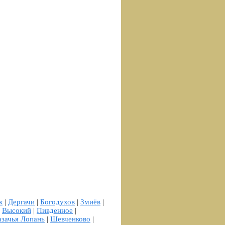
к
|
Дергачи
|
Богодухов
|
Змиёв
|
|
Высокий
|
Пивденное
|
азачья Лопань
|
Шевченково
|