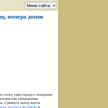
иц, номера домов
ю схему улиц города с номерами
личения или уменьшения
ва. Сдвинуть центр карты
нска
,
погода в Купянске
и