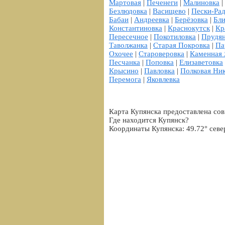
Мартовая
|
Печенеги
|
Малиновка
|
Безлюдовка
|
Васищево
|
Пески-Рад
Бабаи
|
Андреевка
|
Берёзовка
|
Бл
Константиновка
|
Краснокутск
|
Кр
Пересечное
|
Покотиловка
|
Прудя
Таволжанка
|
Старая Покровка
|
Па
Охочее
|
Староверовка
|
Каменная 
Песчанка
|
Поповка
|
Елизаветовка
Крысино
|
Павловка
|
Полковая Ни
Перемога
|
Яковлевка
Карта Купянска предоставлена сов
Где находится Купянск?
Координаты Купянска: 49.72° севе