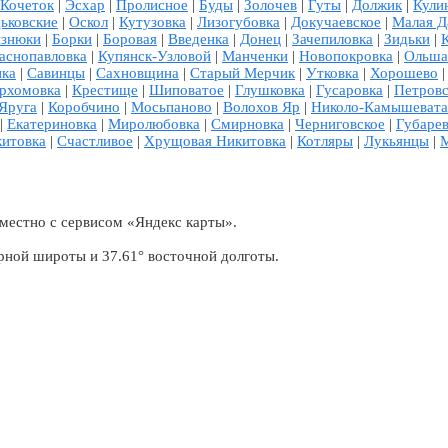
Кочеток
|
Эсхар
|
Пролисное
|
Буды
|
Золочев
|
Гуты
|
Должик
|
Кули
ьковские
|
Оскол
|
Кутузовка
|
Лизогубовка
|
Докучаевское
|
Малая Д
изнюки
|
Борки
|
Боровая
|
Введенка
|
Донец
|
Зачепиловка
|
Зидьки
|
аснопавловка
|
Купянск-Узловой
|
Манченки
|
Новопокровка
|
Ольш
нка
|
Савинцы
|
Сахновщина
|
Старый Мерчик
|
Утковка
|
Хорошево
рхомовка
|
Крестище
|
Шиповатое
|
Глушковка
|
Гусаровка
|
Петровс
Яруга
|
Коробчино
|
Мосьпаново
|
Волохов Яр
|
Николо-Камышевата
|
Екатериновка
|
Миролюбовка
|
Смирновка
|
Черниговское
|
Губаре
китовка
|
Счастливое
|
Хрущовая Никитовка
|
Котляры
|
Лукьянцы
|
М
местно с сервисом «Яндекс карты».
рной широты и 37.61° восточной долготы.