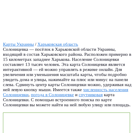
Карты Украины
/
Харьковская область
Солоницевка — посёлок в Харьковской области Украины,
входящий в состав Харьковского района. Расположен примерно в
15 километрах западнее Харькова. Население Солоницевки
составляет 13 тысяч человек. Эта карта Солоницевки является
интерактивной — ей можно управлять в режиме онлайн. Для
увеличения или уменьшения масштаба карты, чтобы подробно
увидеть дома и улицы, нажимайте на плюс или минус на панели
слева. Сдвинуть центр карты Солоницевки можно, удерживая над
ней левую кнопку мыши. Имеется также
численность населения
Солоницевки
,
погода в Солоницевке
и
спутниковая
карта
Солоницевки. С помощью встроенного поиска по карте
Солоницевки вы можете найти на ней любую улицу или площадь.