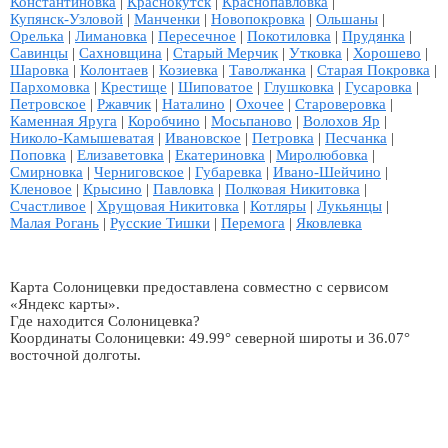
Константиновка
|
Краснокутск
|
Краснопавловка
|
Купянск-Узловой
|
Манченки
|
Новопокровка
|
Ольшаны
|
Орелька
|
Лимановка
|
Пересечное
|
Покотиловка
|
Прудянка
|
Савинцы
|
Сахновщина
|
Старый Мерчик
|
Утковка
|
Хорошево
|
Шаровка
|
Колонтаев
|
Козиевка
|
Таволжанка
|
Старая Покровка
|
Пархомовка
|
Крестище
|
Шиповатое
|
Глушковка
|
Гусаровка
|
Петровское
|
Ржавчик
|
Наталино
|
Охочее
|
Староверовка
|
Каменная Яруга
|
Коробчино
|
Мосьпаново
|
Волохов Яр
|
Николо-Камышеватая
|
Ивановское
|
Петровка
|
Песчанка
|
Поповка
|
Елизаветовка
|
Екатериновка
|
Миролюбовка
|
Смирновка
|
Черниговское
|
Губаревка
|
Ивано-Шейчино
|
Кленовое
|
Крысино
|
Павловка
|
Полковая Никитовка
|
Счастливое
|
Хрущовая Никитовка
|
Котляры
|
Лукьянцы
|
Малая Рогань
|
Русские Тишки
|
Перемога
|
Яковлевка
Карта Солоницевки предоставлена совместно с сервисом
«Яндекс карты».
Где находится Солоницевка?
Координаты Солоницевки: 49.99° северной широты и 36.07°
восточной долготы.