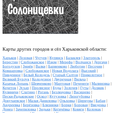
Карты других городов и сёл Харьковской области:
Харьков
|
Лозовая
|
Чугуев
|
Купянск
|
Балаклея
|
Златополь
|
Берестин
|
Слобожанское
|
Изюм
|
Мерефа
|
Волчанск
|
Дергачи
|
Богодухов
|
Змиёв
|
Валки
|
Барвенково
|
Люботин
|
Песочин
|
Ковшаровка
|
Слобожанское
|
Новая Водолага
|
Высокий
|
Пивденное
|
Белый Колодезь
|
Старый Салтов
|
Приколотное
|
Великий Бурлук
|
Колодезное
|
Двуречная
|
Вильча
|
Казачья Лопань
|
Шевченково
|
Мартовая
|
Печенеги
|
Малиновка
|
Кочеток
|
Эсхар
|
Пролисное
|
Буды
|
Золочев
|
Гуты
|
Должик
|
Кулиничи
|
Слатино
|
Рогань
|
Безлюдовка
|
Васищево
|
Пески-Радьковские
|
Оскол
|
Кутузовка
|
Лизогубовка
|
Докучаевское
|
Малая Даниловка
|
Ольховка
|
Циркуны
|
Бабаи
|
Андреевка
|
Берёзовка
|
Близнюки
|
Борки
|
Боровая
|
Введенка
|
Донец
|
Зачепиловка
|
Зидьки
|
Кегичёвка
|
Ковяги
|
Коломак
|