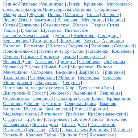
Редино-Гигирёво
|
Чашниково
|
Ложки
|
Кривцово
|
Миронцево
|
посёлок санатория Министерства Обороны
|
Смирновка
|
Майдарово
|
Жуково
|
Пешки
|
Ожогино
|
Новая
|
Льялово
|
Лесное Озеро
|
Замятино
|
Верзилово
|
Мещерино
|
Малино
|
Ситне-Щелканово
|
Семёновское
|
Жилёво
|
Старая Ситня
|
Усады
|
Лужники
|
Шугарово
|
Ивановское
|
Большое Алексеевское
|
Дубнево
|
Алфимово
|
Городище
|
Березнецово
|
Татариново
|
Леонтьево
|
Хатунь
|
Аксиньино
|
Карпово
|
Беспятово
|
Киясово
|
Радужная
|
Вербилки
|
Северный
|
Новоникольское
|
Павловичи
|
Ермолино
|
Квашёнки
|
Кошелёво
|
Юркино
|
Николо-Кропотки
|
Темпы
|
Новогуслево
|
Великий Двор
|
Алачково
|
Троицкое
|
Столбовая
|
Любучаны
|
Крюково
|
Ваулово
|
Новый Быт
|
Мещерское
|
Попово
|
Манушкино
|
Солодовка
|
Васькино
|
Шарапово
|
Гришенки
|
Талалихино
|
Стремилово
|
Молоди
|
Песоченка
|
Чепелёво
|
Мишеронский
|
Шатурторф
|
Черусти
|
Центральной усадьбы совхоза Мир
|
Туголесский Бор
|
Дмитровский Погост
|
Бакшеево
|
Радовицкий
|
Пышлицы
|
Середниково
|
Левошево
|
санатория Озеро Белое
|
Кривандино
|
Осаново-Дубовое
|
Пустоши
|
Северная Грива
|
Власово
|
Бордуки
|
Пустоша
|
Загорянский
|
Новый Городок
|
Медвежьи Озёра
|
Литвиново
|
Гребнево
|
Краснознаменский
|
Огуднево
|
Трубино
|
Петровское
|
Долгое Лёдово
|
Богослово
|
Клюквенный
|
Всеволодово
|
Новые Дома
|
Елизаветино
|
Иванисово
|
Фрязево
|
ЛМС
|
дома отдыха Вороново
|
Клёново
|
Киевский
|
Красная Пахра
|
Шишкин Лес
|
Яковлевское
|