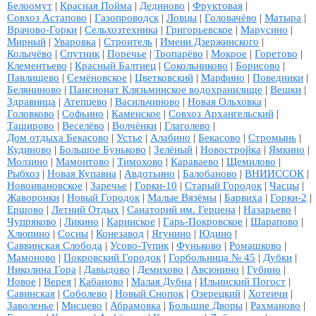
Белоомут
|
Красная Пойма
|
Дединово
|
Фруктовая
|
Совхоз Астапово
|
Газопроводск
|
Ловцы
|
Головачёво
|
Матыра
|
Врачово-Горки
|
Сельхозтехника
|
Григорьевское
|
Марусино
|
Мирный
|
Уваровка
|
Строитель
|
Имени Дзержинского
|
Колычёво
|
Спутник
|
Поречье
|
Тропарёво
|
Мокрое
|
Горетово
|
Клементьево
|
Красный Балтиец
|
Сокольниково
|
Борисово
|
Павлищево
|
Семёновское
|
Цветковский
|
Марфино
|
Поведники
|
Беляниново
|
Пансионат Клязьминское водохранилище
|
Вешки
|
Здравница
|
Атепцево
|
Васильчиново
|
Новая Ольховка
|
Головково
|
Софьино
|
Каменское
|
Совхоз Архангельский
|
Таширово
|
Веселёво
|
Волчёнки
|
Глаголево
|
Дом отдыха Бекасово
|
Устье
|
Алабино
|
Бекасово
|
Стромынь
|
Кудиново
|
Большое Буньково
|
Зелёный
|
Новостройка
|
Ямкино
|
Молзино
|
Мамонтово
|
Тимохово
|
Караваево
|
Щемилово
|
Рыбхоз
|
Новая Купавна
|
Авдотьино
|
Балобаново
|
ВНИИССОК
|
Новоивановское
|
Заречье
|
Горки-10
|
Старый Городок
|
Часцы
|
Жаворонки
|
Новый Городок
|
Малые Вязёмы
|
Барвиха
|
Горки-2
|
Ершово
|
Летний Отдых
|
Санаторий им. Герцена
|
Назарьево
|
Чупряково
|
Ликино
|
Каринское
|
Гарь-Покровское
|
Шарапово
|
Хлюпино
|
Сосны
|
Конезавод
|
Ягунино
|
Юдино
|
Саввинская Слобода
|
Усово-Тупик
|
Фуньково
|
Ромашково
|
Мамоново
|
Покровский Городок
|
Горбольница № 45
|
Дубки
|
Николина Гора
|
Давыдово
|
Демихово
|
Авсюнино
|
Губино
|
Новое
|
Верея
|
Кабаново
|
Малая Дубна
|
Ильинский Погост
|
Савинская
|
Соболево
|
Новый Снопок
|
Озерецкий
|
Хотеичи
|
Заволенье
|
Мисцево
|
Абрамовка
|
Большие Дворы
|
Рахманово
|