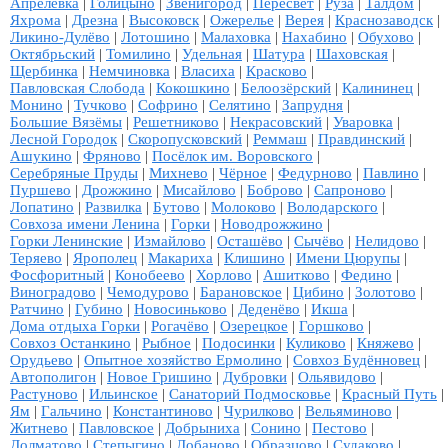
Апрелевка
|
Голицыно
|
Звенигород
|
Пересвет
|
Руза
|
Талдом
|
Яхрома
|
Дрезна
|
Высоковск
|
Ожерелье
|
Верея
|
Краснозаводск
|
Ликино-Дулёво
|
Лотошино
|
Малаховка
|
Нахабино
|
Обухово
|
Октябрьский
|
Томилино
|
Удельная
|
Шатура
|
Шаховская
|
Щербинка
|
Немчиновка
|
Власиха
|
Красково
|
Павловская Слобода
|
Кокошкино
|
Белоозёрский
|
Калининец
|
Монино
|
Тучково
|
Софрино
|
Селятино
|
Запрудня
|
Большие Вязёмы
|
Решетниково
|
Некрасовский
|
Уваровка
|
Лесной Городок
|
Скоропусковский
|
Реммаш
|
Правдинский
|
Ашукино
|
Фряново
|
Посёлок им. Воровского
|
Серебряные Пруды
|
Михнево
|
Чёрное
|
Федурново
|
Павлино
|
Пуршево
|
Дрожжино
|
Мисайлово
|
Боброво
|
Сапроново
|
Лопатино
|
Развилка
|
Бутово
|
Молоково
|
Володарского
|
Совхоза имени Ленина
|
Горки
|
Новодрожжино
|
Горки Ленинские
|
Измайлово
|
Осташёво
|
Сычёво
|
Нелидово
|
Теряево
|
Ярополец
|
Макариха
|
Клишино
|
Имени Цюрупы
|
Фосфоритный
|
Конобеево
|
Хорлово
|
Ашитково
|
Федино
|
Виноградово
|
Чемодурово
|
Барановское
|
Цибино
|
Золотово
|
Ратчино
|
Губино
|
Новосиньково
|
Деденёво
|
Икша
|
Дома отдыха Горки
|
Рогачёво
|
Озерецкое
|
Горшково
|
Совхоз Останкино
|
Рыбное
|
Подосинки
|
Куликово
|
Княжево
|
Орудьево
|
Опытное хозяйство Ермолино
|
Совхоз Будённовец
|
Автополигон
|
Новое Гришино
|
Дубровки
|
Ольявидово
|
Растуново
|
Ильинское
|
Санаторий Подмосковье
|
Красный Путь
|
Ям
|
Гальчино
|
Константиново
|
Чурилково
|
Вельяминово
|
Житнево
|
Павловское
|
Добрыниха
|
Сонино
|
Пестово
|
Долматово
|
Степыгино
|
Лобаново
|
Образцово
|
Судаково
|