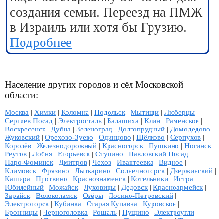
создания семьи. Переезд на ПМЖ
в Израиль или хотя бы Грузию.
Подробнее
Население других городов и сёл Московской
области:
Москва
|
Химки
|
Коломна
|
Подольск
|
Мытищи
|
Люберцы
|
Сергиев Посад
|
Электросталь
|
Балашиха
|
Клин
|
Раменское
|
Воскресенск
|
Дубна
|
Зеленоград
|
Долгопрудный
|
Домодедово
|
Жуковский
|
Орехово-Зуево
|
Одинцово
|
Щёлково
|
Серпухов
|
Королёв
|
Железнодорожный
|
Красногорск
|
Пушкино
|
Ногинск
|
Реутов
|
Лобня
|
Егорьевск
|
Ступино
|
Павловский Посад
|
Наро-Фоминск
|
Дмитров
|
Чехов
|
Ивантеевка
|
Видное
|
Климовск
|
Фрязино
|
Лыткарино
|
Солнечногорск
|
Дзержинский
|
Кашира
|
Протвино
|
Краснознаменск
|
Котельники
|
Истра
|
Юбилейный
|
Можайск
|
Луховицы
|
Дедовск
|
Красноармейск
|
Зарайск
|
Волоколамск
|
Озёры
|
Лосино-Петровский
|
Электрогорск
|
Кубинка
|
Старая Купавна
|
Куровское
|
Бронницы
|
Черноголовка
|
Рошаль
|
Пущино
|
Электроугли
|