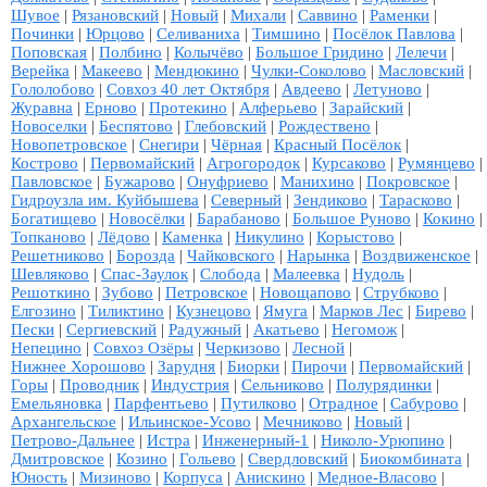
Шувое
|
Рязановский
|
Новый
|
Михали
|
Саввино
|
Раменки
|
Починки
|
Юрцово
|
Селиваниха
|
Тимшино
|
Посёлок Павлова
|
Поповская
|
Полбино
|
Колычёво
|
Большое Гридино
|
Лелечи
|
Верейка
|
Макеево
|
Мендюкино
|
Чулки-Соколово
|
Масловский
|
Гололобово
|
Совхоз 40 лет Октября
|
Авдеево
|
Летуново
|
Журавна
|
Ерново
|
Протекино
|
Алферьево
|
Зарайский
|
Новоселки
|
Беспятово
|
Глебовский
|
Рождествено
|
Новопетровское
|
Снегири
|
Чёрная
|
Красный Посёлок
|
Кострово
|
Первомайский
|
Агрогородок
|
Курсаково
|
Румянцево
|
Павловское
|
Бужарово
|
Онуфриево
|
Манихино
|
Покровское
|
Гидроузла им. Куйбышева
|
Северный
|
Зендиково
|
Тарасково
|
Богатищево
|
Новосёлки
|
Барабаново
|
Большое Руново
|
Кокино
|
Топканово
|
Лёдово
|
Каменка
|
Никулино
|
Корыстово
|
Решетниково
|
Борозда
|
Чайковского
|
Нарынка
|
Воздвиженское
|
Шевляково
|
Спас-Заулок
|
Слобода
|
Малеевка
|
Нудоль
|
Решоткино
|
Зубово
|
Петровское
|
Новощапово
|
Струбково
|
Елгозино
|
Тиликтино
|
Кузнецово
|
Ямуга
|
Марков Лес
|
Бирево
|
Пески
|
Сергиевский
|
Радужный
|
Акатьево
|
Негомож
|
Непецино
|
Совхоз Озёры
|
Черкизово
|
Лесной
|
Нижнее Хорошово
|
Зарудня
|
Биорки
|
Пирочи
|
Первомайский
|
Горы
|
Проводник
|
Индустрия
|
Сельниково
|
Полурядинки
|
Емельяновка
|
Парфентьево
|
Путилково
|
Отрадное
|
Сабурово
|
Архангельское
|
Ильинское-Усово
|
Мечниково
|
Новый
|
Петрово-Дальнее
|
Истра
|
Инженерный-1
|
Николо-Урюпино
|
Дмитровское
|
Козино
|
Гольево
|
Свердловский
|
Биокомбината
|
Юность
|
Мизиново
|
Корпуса
|
Анискино
|
Медное-Власово
|