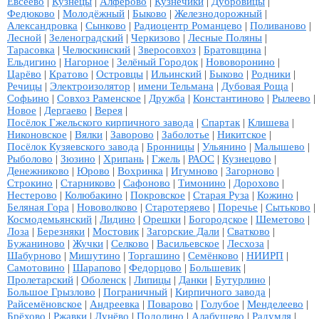
Евсеево
|
Кузнецы
|
Алфёрово
|
Кузнечики
|
Дубровицы
|
Федюково
|
Молодёжный
|
Быково
|
Железнодорожный
|
Александровка
|
Сынково
|
Радиоцентр Романцево
|
Поливаново
|
Лесной
|
Зеленоградский
|
Черкизово
|
Лесные Поляны
|
Тарасовка
|
Челюскинский
|
Зверосовхоз
|
Братовщина
|
Ельдигино
|
Нагорное
|
Зелёный Городок
|
Нововоронино
|
Царёво
|
Кратово
|
Островцы
|
Ильинский
|
Быково
|
Родники
|
Речицы
|
Электроизолятор
|
имени Тельмана
|
Дубовая Роща
|
Софьино
|
Совхоз Раменское
|
Дружба
|
Константиново
|
Рылеево
|
Новое
|
Дергаево
|
Верея
|
Посёлок Гжельского кирпичного завода
|
Спартак
|
Клишева
|
Никоновское
|
Вялки
|
Заворово
|
Заболотье
|
Никитское
|
Посёлок Кузяевского завода
|
Бронницы
|
Ульянино
|
Малышево
|
Рыболово
|
Зюзино
|
Хрипань
|
Гжель
|
РАОС
|
Кузнецово
|
Денежниково
|
Юрово
|
Вохринка
|
Игумново
|
Загорново
|
Строкино
|
Старниково
|
Сафоново
|
Тимонино
|
Дорохово
|
Нестерово
|
Колюбакино
|
Покровское
|
Старая Руза
|
Кожино
|
Беляная Гора
|
Нововолково
|
Старотеряево
|
Поречье
|
Сытьково
|
Космодемьянский
|
Лидино
|
Орешки
|
Богородское
|
Шеметово
|
Лоза
|
Березняки
|
Мостовик
|
Загорские Дали
|
Сватково
|
Бужаниново
|
Жучки
|
Селково
|
Васильевское
|
Лесхоза
|
Шабурново
|
Мишутино
|
Торгашино
|
Семёнково
|
НИИРП
|
Самотовино
|
Шарапово
|
Федорцово
|
Большевик
|
Пролетарский
|
Оболенск
|
Липицы
|
Данки
|
Бутурлино
|
Большое Грызлово
|
Пограничный
|
Кирпичного завода
|
Райсемёновское
|
Андреевка
|
Поварово
|
Голубое
|
Менделеево
|
Брёхово
|
Ржавки
|
Лунёво
|
Подолино
|
Алабушево
|
Радумля
|