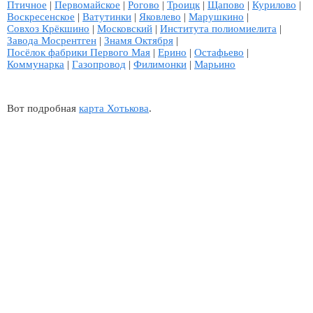
Птичное
|
Первомайское
|
Рогово
|
Троицк
|
Щапово
|
Курилово
|
Воскресенское
|
Ватутинки
|
Яковлево
|
Марушкино
|
Совхоз Крёкшино
|
Московский
|
Института полиомиелита
|
Завода Мосрентген
|
Знамя Октября
|
Посёлок фабрики Первого Мая
|
Ерино
|
Остафьево
|
Коммунарка
|
Газопровод
|
Филимонки
|
Марьино
Вот подробная
карта Хотькова
.