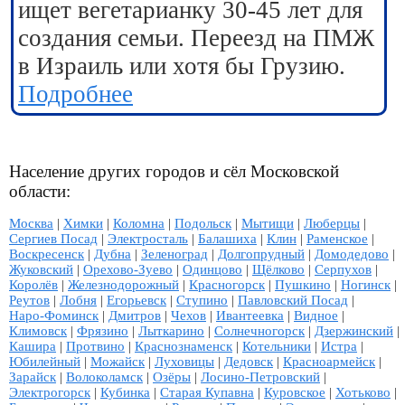
ищет вегетарианку 30-45 лет для
создания семьи. Переезд на ПМЖ
в Израиль или хотя бы Грузию.
Подробнее
Население других городов и сёл Московской
области:
Москва
|
Химки
|
Коломна
|
Подольск
|
Мытищи
|
Люберцы
|
Сергиев Посад
|
Электросталь
|
Балашиха
|
Клин
|
Раменское
|
Воскресенск
|
Дубна
|
Зеленоград
|
Долгопрудный
|
Домодедово
|
Жуковский
|
Орехово-Зуево
|
Одинцово
|
Щёлково
|
Серпухов
|
Королёв
|
Железнодорожный
|
Красногорск
|
Пушкино
|
Ногинск
|
Реутов
|
Лобня
|
Егорьевск
|
Ступино
|
Павловский Посад
|
Наро-Фоминск
|
Дмитров
|
Чехов
|
Ивантеевка
|
Видное
|
Климовск
|
Фрязино
|
Лыткарино
|
Солнечногорск
|
Дзержинский
|
Кашира
|
Протвино
|
Краснознаменск
|
Котельники
|
Истра
|
Юбилейный
|
Можайск
|
Луховицы
|
Дедовск
|
Красноармейск
|
Зарайск
|
Волоколамск
|
Озёры
|
Лосино-Петровский
|
Электрогорск
|
Кубинка
|
Старая Купавна
|
Куровское
|
Хотьково
|