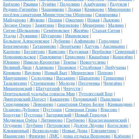
Брёхово
|
Ржавки
|
Лунёво
|
Подолино
|
Алабушево
|
Радумля
|
Редино-Гигирёво
|
Чашниково
|
Ложки
|
Кривцово
|
Миронцево
|
посёлок санатория Министерства Обороны
|
Смирновка
|
Майдарово
|
Жуково
|
Пешки
|
Ожогино
|
Новая
|
Льялово
|
Лесное Озеро
|
Замятино
|
Верзилово
|
Мещерино
|
Малино
|
Ситне-Щелканово
|
Семёновское
|
Жилёво
|
Старая Ситня
|
Усады
|
Лужники
|
Шугарово
|
Ивановское
|
Большое Алексеевское
|
Дубнево
|
Алфимово
|
Городище
|
Березнецово
|
Татариново
|
Леонтьево
|
Хатунь
|
Аксиньино
|
Карпово
|
Беспятово
|
Киясово
|
Радужная
|
Вербилки
|
Северный
|
Новоникольское
|
Павловичи
|
Ермолино
|
Квашёнки
|
Кошелёво
|
Юркино
|
Николо-Кропотки
|
Темпы
|
Новогуслево
|
Великий Двор
|
Алачково
|
Троицкое
|
Столбовая
|
Любучаны
|
Крюково
|
Ваулово
|
Новый Быт
|
Мещерское
|
Попово
|
Манушкино
|
Солодовка
|
Васькино
|
Шарапово
|
Гришенки
|
Талалихино
|
Стремилово
|
Молоди
|
Песоченка
|
Чепелёво
|
Мишеронский
|
Шатурторф
|
Черусти
|
Центральной усадьбы совхоза Мир
|
Туголесский Бор
|
Дмитровский Погост
|
Бакшеево
|
Радовицкий
|
Пышлицы
|
Середниково
|
Левошево
|
санатория Озеро Белое
|
Кривандино
|
Осаново-Дубовое
|
Пустоши
|
Северная Грива
|
Власово
|
Бордуки
|
Пустоша
|
Загорянский
|
Новый Городок
|
Медвежьи Озёра
|
Литвиново
|
Гребнево
|
Краснознаменский
|
Огуднево
|
Трубино
|
Петровское
|
Долгое Лёдово
|
Богослово
|
Клюквенный
|
Всеволодово
|
Новые Дома
|
Елизаветино
|
Иванисово
|
Фрязево
|
ЛМС
|
дома отдыха Вороново
|
Клёново
|