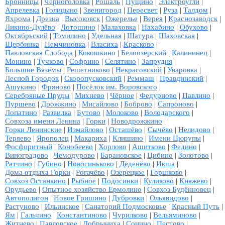
Бронницы
|
Черноголовка
|
Рошаль
|
Пущино
|
Электроугли
|
Апрелевка
|
Голицыно
|
Звенигород
|
Пересвет
|
Руза
|
Талдом
|
Яхрома
|
Дрезна
|
Высоковск
|
Ожерелье
|
Верея
|
Краснозаводск
|
Ликино-Дулёво
|
Лотошино
|
Малаховка
|
Нахабино
|
Обухово
|
Октябрьский
|
Томилино
|
Удельная
|
Шатура
|
Шаховская
|
Щербинка
|
Немчиновка
|
Власиха
|
Красково
|
Павловская Слобода
|
Кокошкино
|
Белоозёрский
|
Калининец
|
Монино
|
Тучково
|
Софрино
|
Селятино
|
Запрудня
|
Большие Вязёмы
|
Решетниково
|
Некрасовский
|
Уваровка
|
Лесной Городок
|
Скоропусковский
|
Реммаш
|
Правдинский
|
Ашукино
|
Фряново
|
Посёлок им. Воровского
|
Серебряные Пруды
|
Михнево
|
Чёрное
|
Федурново
|
Павлино
|
Пуршево
|
Дрожжино
|
Мисайлово
|
Боброво
|
Сапроново
|
Лопатино
|
Развилка
|
Бутово
|
Молоково
|
Володарского
|
Совхоза имени Ленина
|
Горки
|
Новодрожжино
|
Горки Ленинские
|
Измайлово
|
Осташёво
|
Сычёво
|
Нелидово
|
Теряево
|
Ярополец
|
Макариха
|
Клишино
|
Имени Цюрупы
|
Фосфоритный
|
Конобеево
|
Хорлово
|
Ашитково
|
Федино
|
Виноградово
|
Чемодурово
|
Барановское
|
Цибино
|
Золотово
|
Ратчино
|
Губино
|
Новосиньково
|
Деденёво
|
Икша
|
Дома отдыха Горки
|
Рогачёво
|
Озерецкое
|
Горшково
|
Совхоз Останкино
|
Рыбное
|
Подосинки
|
Куликово
|
Княжево
|
Орудьево
|
Опытное хозяйство Ермолино
|
Совхоз Будённовец
|
Автополигон
|
Новое Гришино
|
Дубровки
|
Ольявидово
|
Растуново
|
Ильинское
|
Санаторий Подмосковье
|
Красный Путь
|
Ям
|
Гальчино
|
Константиново
|
Чурилково
|
Вельяминово
|
Житнево
|
Павловское
|
Добрыниха
|
Сонино
|
Пестово
|