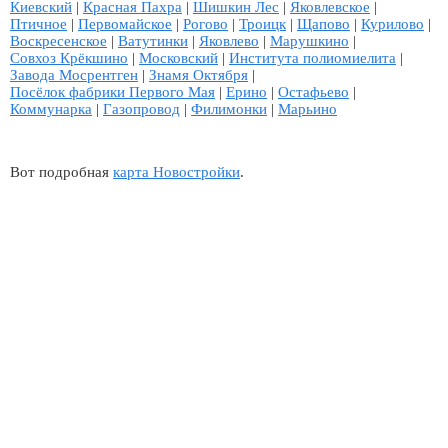
Киевский
|
Красная Пахра
|
Шишкин Лес
|
Яковлевское
|
Птичное
|
Первомайское
|
Рогово
|
Троицк
|
Щапово
|
Курилово
|
Воскресенское
|
Ватутинки
|
Яковлево
|
Марушкино
|
Совхоз Крёкшино
|
Московский
|
Института полиомиелита
|
Завода Мосрентген
|
Знамя Октября
|
Посёлок фабрики Первого Мая
|
Ерино
|
Остафьево
|
Коммунарка
|
Газопровод
|
Филимонки
|
Марьино
Вот подробная
карта Новостройки
.