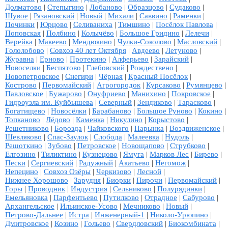
Долматово
|
Степыгино
|
Лобаново
|
Образцово
|
Судаково
|
Шувое
|
Рязановский
|
Новый
|
Михали
|
Саввино
|
Раменки
|
Починки
|
Юрцово
|
Селиваниха
|
Тимшино
|
Посёлок Павлова
|
Поповская
|
Полбино
|
Колычёво
|
Большое Гридино
|
Лелечи
|
Верейка
|
Макеево
|
Мендюкино
|
Чулки-Соколово
|
Масловский
|
Гололобово
|
Совхоз 40 лет Октября
|
Авдеево
|
Летуново
|
Журавна
|
Ерново
|
Протекино
|
Алферьево
|
Зарайский
|
Новоселки
|
Беспятово
|
Глебовский
|
Рождествено
|
Новопетровское
|
Снегири
|
Чёрная
|
Красный Посёлок
|
Кострово
|
Первомайский
|
Агрогородок
|
Курсаково
|
Румянцево
|
Павловское
|
Бужарово
|
Онуфриево
|
Манихино
|
Покровское
|
Гидроузла им. Куйбышева
|
Северный
|
Зендиково
|
Тарасково
|
Богатищево
|
Новосёлки
|
Барабаново
|
Большое Руново
|
Кокино
|
Топканово
|
Лёдово
|
Каменка
|
Никулино
|
Корыстово
|
Решетниково
|
Борозда
|
Чайковского
|
Нарынка
|
Воздвиженское
|
Шевляково
|
Спас-Заулок
|
Слобода
|
Малеевка
|
Нудоль
|
Решоткино
|
Зубово
|
Петровское
|
Новощапово
|
Струбково
|
Елгозино
|
Тиликтино
|
Кузнецово
|
Ямуга
|
Марков Лес
|
Бирево
|
Пески
|
Сергиевский
|
Радужный
|
Акатьево
|
Негомож
|
Непецино
|
Совхоз Озёры
|
Черкизово
|
Лесной
|
Нижнее Хорошово
|
Зарудня
|
Биорки
|
Пирочи
|
Первомайский
|
Горы
|
Проводник
|
Индустрия
|
Сельниково
|
Полурядинки
|
Емельяновка
|
Парфентьево
|
Путилково
|
Отрадное
|
Сабурово
|
Архангельское
|
Ильинское-Усово
|
Мечниково
|
Новый
|
Петрово-Дальнее
|
Истра
|
Инженерный-1
|
Николо-Урюпино
|
Дмитровское
|
Козино
|
Гольево
|
Свердловский
|
Биокомбината
|