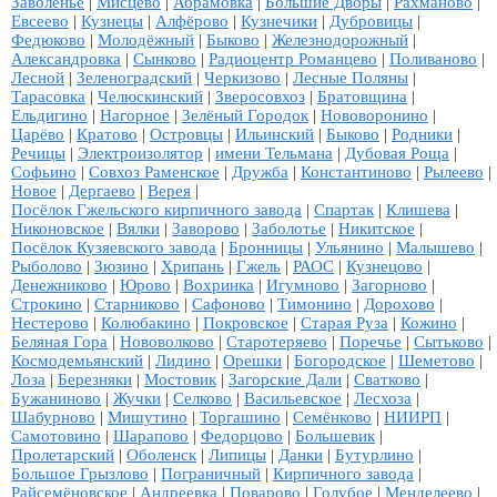
Заволенье
|
Мисцево
|
Абрамовка
|
Большие Дворы
|
Рахманово
|
Евсеево
|
Кузнецы
|
Алфёрово
|
Кузнечики
|
Дубровицы
|
Федюково
|
Молодёжный
|
Быково
|
Железнодорожный
|
Александровка
|
Сынково
|
Радиоцентр Романцево
|
Поливаново
|
Лесной
|
Зеленоградский
|
Черкизово
|
Лесные Поляны
|
Тарасовка
|
Челюскинский
|
Зверосовхоз
|
Братовщина
|
Ельдигино
|
Нагорное
|
Зелёный Городок
|
Нововоронино
|
Царёво
|
Кратово
|
Островцы
|
Ильинский
|
Быково
|
Родники
|
Речицы
|
Электроизолятор
|
имени Тельмана
|
Дубовая Роща
|
Софьино
|
Совхоз Раменское
|
Дружба
|
Константиново
|
Рылеево
|
Новое
|
Дергаево
|
Верея
|
Посёлок Гжельского кирпичного завода
|
Спартак
|
Клишева
|
Никоновское
|
Вялки
|
Заворово
|
Заболотье
|
Никитское
|
Посёлок Кузяевского завода
|
Бронницы
|
Ульянино
|
Малышево
|
Рыболово
|
Зюзино
|
Хрипань
|
Гжель
|
РАОС
|
Кузнецово
|
Денежниково
|
Юрово
|
Вохринка
|
Игумново
|
Загорново
|
Строкино
|
Старниково
|
Сафоново
|
Тимонино
|
Дорохово
|
Нестерово
|
Колюбакино
|
Покровское
|
Старая Руза
|
Кожино
|
Беляная Гора
|
Нововолково
|
Старотеряево
|
Поречье
|
Сытьково
|
Космодемьянский
|
Лидино
|
Орешки
|
Богородское
|
Шеметово
|
Лоза
|
Березняки
|
Мостовик
|
Загорские Дали
|
Сватково
|
Бужаниново
|
Жучки
|
Селково
|
Васильевское
|
Лесхоза
|
Шабурново
|
Мишутино
|
Торгашино
|
Семёнково
|
НИИРП
|
Самотовино
|
Шарапово
|
Федорцово
|
Большевик
|
Пролетарский
|
Оболенск
|
Липицы
|
Данки
|
Бутурлино
|
Большое Грызлово
|
Пограничный
|
Кирпичного завода
|
Райсемёновское
|
Андреевка
|
Поварово
|
Голубое
|
Менделеево
|