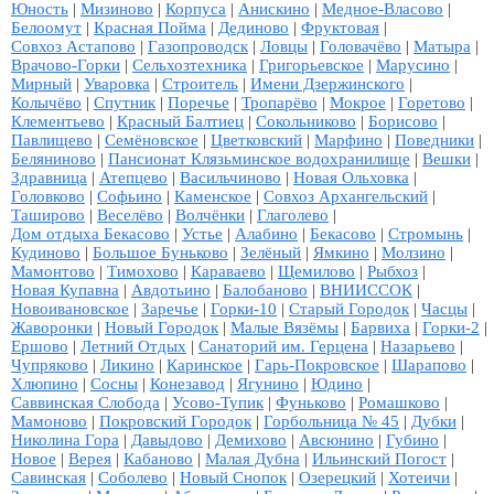
Юность
|
Мизиново
|
Корпуса
|
Анискино
|
Медное-Власово
|
Белоомут
|
Красная Пойма
|
Дединово
|
Фруктовая
|
Совхоз Астапово
|
Газопроводск
|
Ловцы
|
Головачёво
|
Матыра
|
Врачово-Горки
|
Сельхозтехника
|
Григорьевское
|
Марусино
|
Мирный
|
Уваровка
|
Строитель
|
Имени Дзержинского
|
Колычёво
|
Спутник
|
Поречье
|
Тропарёво
|
Мокрое
|
Горетово
|
Клементьево
|
Красный Балтиец
|
Сокольниково
|
Борисово
|
Павлищево
|
Семёновское
|
Цветковский
|
Марфино
|
Поведники
|
Беляниново
|
Пансионат Клязьминское водохранилище
|
Вешки
|
Здравница
|
Атепцево
|
Васильчиново
|
Новая Ольховка
|
Головково
|
Софьино
|
Каменское
|
Совхоз Архангельский
|
Таширово
|
Веселёво
|
Волчёнки
|
Глаголево
|
Дом отдыха Бекасово
|
Устье
|
Алабино
|
Бекасово
|
Стромынь
|
Кудиново
|
Большое Буньково
|
Зелёный
|
Ямкино
|
Молзино
|
Мамонтово
|
Тимохово
|
Караваево
|
Щемилово
|
Рыбхоз
|
Новая Купавна
|
Авдотьино
|
Балобаново
|
ВНИИССОК
|
Новоивановское
|
Заречье
|
Горки-10
|
Старый Городок
|
Часцы
|
Жаворонки
|
Новый Городок
|
Малые Вязёмы
|
Барвиха
|
Горки-2
|
Ершово
|
Летний Отдых
|
Санаторий им. Герцена
|
Назарьево
|
Чупряково
|
Ликино
|
Каринское
|
Гарь-Покровское
|
Шарапово
|
Хлюпино
|
Сосны
|
Конезавод
|
Ягунино
|
Юдино
|
Саввинская Слобода
|
Усово-Тупик
|
Фуньково
|
Ромашково
|
Мамоново
|
Покровский Городок
|
Горбольница № 45
|
Дубки
|
Николина Гора
|
Давыдово
|
Демихово
|
Авсюнино
|
Губино
|
Новое
|
Верея
|
Кабаново
|
Малая Дубна
|
Ильинский Погост
|
Савинская
|
Соболево
|
Новый Снопок
|
Озерецкий
|
Хотеичи
|