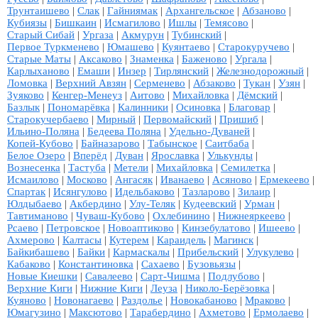
Трунтаишево
|
Слак
|
Гайниямак
|
Архангельское
|
Абзаново
|
Кубиязы
|
Бишкаин
|
Исмагилово
|
Ишлы
|
Темясово
|
Старый Сибай
|
Ургаза
|
Акмурун
|
Тубинский
|
Первое Туркменево
|
Юмашево
|
Куянтаево
|
Старокуручево
|
Старые Маты
|
Аксаково
|
Знаменка
|
Баженово
|
Ургала
|
Карлыханово
|
Емаши
|
Инзер
|
Тирлянский
|
Железнодорожный
|
Ломовка
|
Верхний Авзян
|
Серменево
|
Абзаково
|
Тукан
|
Узян
|
Зуяково
|
Кенгер-Менеуз
|
Аитово
|
Михайловка
|
Дёмский
|
Базлык
|
Пономарёвка
|
Калинники
|
Осиновка
|
Благовар
|
Старокучербаево
|
Мирный
|
Первомайский
|
Пришиб
|
Ильино-Поляна
|
Бедеева Поляна
|
Удельно-Дуваней
|
Копей-Кубово
|
Байназарово
|
Табынское
|
Саитбаба
|
Белое Озеро
|
Вперёд
|
Дуван
|
Ярославка
|
Улькунды
|
Вознесенка
|
Тастуба
|
Метели
|
Михайловка
|
Семилетка
|
Исмаилово
|
Москово
|
Ангасяк
|
Иванаево
|
Асяново
|
Ермекеево
|
Спартак
|
Исянгулово
|
Идельбаково
|
Тазларово
|
Зилаир
|
Юлдыбаево
|
Акбердино
|
Улу-Теляк
|
Кудеевский
|
Урман
|
Тавтиманово
|
Чуваш-Кубово
|
Охлебинино
|
Нижнеяркеево
|
Рсаево
|
Петровское
|
Новоаптиково
|
Кинзебулатово
|
Ишеево
|
Ахмерово
|
Калтасы
|
Кутерем
|
Караидель
|
Магинск
|
Байкибашево
|
Байки
|
Кармаскалы
|
Прибельский
|
Улукулево
|
Кабаково
|
Константиновка
|
Сахаево
|
Бузовьязы
|
Новые Киешки
|
Савалеево
|
Сарт-Чишма
|
Подлубово
|
Верхние Киги
|
Нижние Киги
|
Леуза
|
Николо-Берёзовка
|
Куяново
|
Новонагаево
|
Раздолье
|
Новокабаново
|
Мраково
|
Юмагузино
|
Максютово
|
Тарабердино
|
Ахметово
|
Ермолаево
|