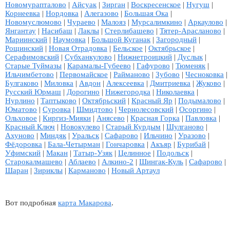
Новомурапталово
|
Айсуак
|
Зирган
|
Воскресенское
|
Нугуш
|
Корнеевка
|
Нордовка
|
Алегазово
|
Большая Ока
|
Новомуслюмово
|
Чураево
|
Малояз
|
Мурсалимкино
|
Аркаулово
|
Янгантау
|
Насибаш
|
Лаклы
|
Стерлибашево
|
Тятер-Арасланово
|
Мариинский
|
Наумовка
|
Большой Куганак
|
Загородный
|
Рощинский
|
Новая Отрадовка
|
Бельское
|
Октябрьское
|
Серафимовский
|
Субханкулово
|
Нижнетроицкий
|
Дуслык
|
Старые Туймазы
|
Карамалы-Губеево
|
Гафурово
|
Тюменяк
|
Ильчимбетово
|
Первомайское
|
Райманово
|
Зубово
|
Чесноковка
|
Булгаково
|
Миловка
|
Авдон
|
Алексеевка
|
Дмитриевка
|
Жуково
|
Русский Юрмаш
|
Дорогино
|
Нижегородка
|
Николаевка
|
Нурлино
|
Таптыково
|
Октябрьский
|
Красный Яр
|
Подымалово
|
Юматово
|
Суровка
|
Шмидтово
|
Чернолесовский
|
Осоргино
|
Ольховое
|
Киргиз-Мияки
|
Анясево
|
Красная Горка
|
Павловка
|
Красный Ключ
|
Новокулево
|
Старый Курдым
|
Шулганово
|
Ахуново
|
Миндяк
|
Уральск
|
Сафарово
|
Ильчино
|
Уразово
|
Фёдоровка
|
Бала-Четырман
|
Гончаровка
|
Акъяр
|
Бурибай
|
Уфимский
|
Макан
|
Татыр-Узяк
|
Целинное
|
Подольск
|
Старокалмашево
|
Аблаево
|
Алкино-2
|
Шингак-Куль
|
Сафарово
|
Шаран
|
Зириклы
|
Карманово
|
Новый Артаул
Вот подробная
карта Макарова
.