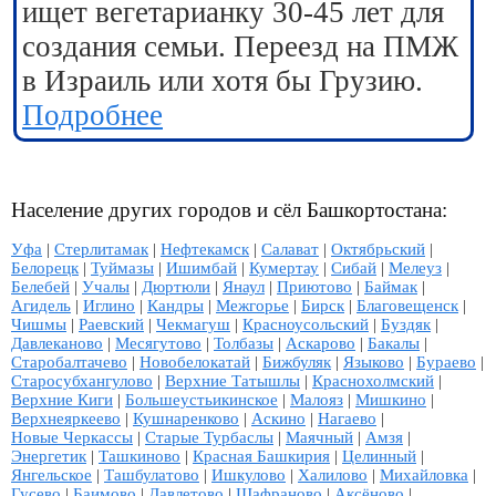
ищет вегетарианку 30-45 лет для
создания семьи. Переезд на ПМЖ
в Израиль или хотя бы Грузию.
Подробнее
Население других городов и сёл Башкортостана:
Уфа
|
Стерлитамак
|
Нефтекамск
|
Салават
|
Октябрьский
|
Белорецк
|
Туймазы
|
Ишимбай
|
Кумертау
|
Сибай
|
Мелеуз
|
Белебей
|
Учалы
|
Дюртюли
|
Янаул
|
Приютово
|
Баймак
|
Агидель
|
Иглино
|
Кандры
|
Межгорье
|
Бирск
|
Благовещенск
|
Чишмы
|
Раевский
|
Чекмагуш
|
Красноусольский
|
Буздяк
|
Давлеканово
|
Месягутово
|
Толбазы
|
Аскарово
|
Бакалы
|
Старобалтачево
|
Новобелокатай
|
Бижбуляк
|
Языково
|
Бураево
|
Старосубхангулово
|
Верхние Татышлы
|
Краснохолмский
|
Верхние Киги
|
Большеустьикинское
|
Малояз
|
Мишкино
|
Верхнеяркеево
|
Кушнаренково
|
Аскино
|
Нагаево
|
Новые Черкассы
|
Старые Турбаслы
|
Маячный
|
Амзя
|
Энергетик
|
Ташкиново
|
Красная Башкирия
|
Целинный
|
Янгельское
|
Ташбулатово
|
Ишкулово
|
Халилово
|
Михайловка
|
Гусево
|
Баимово
|
Давлетово
|
Шафраново
|
Аксёново
|