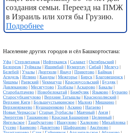
создания семьи. Переезд на ПМЖ
в Израиль или хотя бы Грузию.
Подробнее
Население других городов и сёл Башкортостана:
Уфа
|
Стерлитамак
|
Нефтекамск
|
Салават
|
Октябрьский
|
Белорецк
|
Туймазы
|
Ишимбай
|
Кумертау
|
Сибай
|
Мелеуз
|
Белебей
|
Учалы
|
Дюртюли
|
Янаул
|
Приютово
|
Баймак
|
Агидель
|
Иглино
|
Кандры
|
Межгорье
|
Бирск
|
Благовещенск
|
Чишмы
|
Раевский
|
Чекмагуш
|
Красноусольский
|
Буздяк
|
Давлеканово
|
Месягутово
|
Толбазы
|
Аскарово
|
Бакалы
|
Старобалтачево
|
Новобелокатай
|
Бижбуляк
|
Языково
|
Бураево
|
Старосубхангулово
|
Верхние Татышлы
|
Краснохолмский
|
Верхние Киги
|
Большеустьикинское
|
Малояз
|
Мишкино
|
Верхнеяркеево
|
Кушнаренково
|
Аскино
|
Нагаево
|
Новые Черкассы
|
Старые Турбаслы
|
Маячный
|
Амзя
|
Энергетик
|
Ташкиново
|
Красная Башкирия
|
Целинный
|
Янгельское
|
Ташбулатово
|
Ишкулово
|
Халилово
|
Михайловка
|
Гусево
|
Баимово
|
Давлетово
|
Шафраново
|
Аксёново
|
Трунтаишево
|
Слак
|
Гайниямак
|
Архангельское
|
Абзаново
|