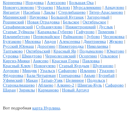
Корнеевка
|
Нордовка
|
Алегазово
|
Большая Ока
|
Новомуслюмово
|
Чураево
|
Малояз
|
Мурсалимкино
|
Аркаулово
|
Янгантау
|
Насибаш
|
Лаклы
|
Стерлибашево
|
Тятер-Арасланово
|
Мариинский
|
Наумовка
|
Большой Куганак
|
Загородный
|
Рощинский
|
Новая Отрадовка
|
Бельское
|
Октябрьское
|
Серафимовский
|
Субханкулово
|
Нижнетроицкий
|
Дуслык
|
Старые Туймазы
|
Карамалы-Губеево
|
Гафурово
|
Тюменяк
|
Ильчимбетово
|
Первомайское
|
Райманово
|
Зубово
|
Чесноковка
|
Булгаково
|
Миловка
|
Авдон
|
Алексеевка
|
Дмитриевка
|
Жуково
|
Русский Юрмаш
|
Дорогино
|
Нижегородка
|
Николаевка
|
Таптыково
|
Октябрьский
|
Красный Яр
|
Подымалово
|
Юматово
|
Суровка
|
Шмидтово
|
Чернолесовский
|
Осоргино
|
Ольховое
|
Киргиз-Мияки
|
Анясево
|
Красная Горка
|
Павловка
|
Красный Ключ
|
Новокулево
|
Старый Курдым
|
Шулганово
|
Ахуново
|
Миндяк
|
Уральск
|
Сафарово
|
Ильчино
|
Уразово
|
Фёдоровка
|
Бала-Четырман
|
Гончаровка
|
Акъяр
|
Бурибай
|
Уфимский
|
Макан
|
Татыр-Узяк
|
Целинное
|
Подольск
|
Старокалмашево
|
Аблаево
|
Алкино-2
|
Шингак-Куль
|
Сафарово
|
Шаран
|
Зириклы
|
Карманово
|
Новый Артаул
Вот подробная
карта Нурлина
.