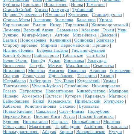
Кубиязы
|
Бишкаин
|
Исмагилово
|
Ишлы
|
Темясово
|
Старый Сибай
|
Ургаза
|
Акмурун
|
Тубинский
|
Первое Туркменево
|
Юмашево
|
Куянтаево
|
Старокуручево
|
Старые Маты
|
Аксаково
|
Знаменка
|
Баженово
|
Ургала
|
Карлыханово
|
Емаши
|
Инзер
|
Тирлянский
|
Железнодорожный
|
Ломовка
|
Верхний Авзян
|
Серменево
|
Абзаково
|
Тукан
|
Узян
|
Зуяково
|
Кенгер-Менеуз
|
Аитово
|
Михайловка
|
Дёмский
|
Базлык
|
Пономарёвка
|
Калинники
|
Осиновка
|
Благовар
|
Старокучербаево
|
Мирный
|
Первомайский
|
Пришиб
|
Ильино-Поляна
|
Бедеева Поляна
|
Удельно-Дуваней
|
Копей-Кубово
|
Байназарово
|
Табынское
|
Саитбаба
|
Белое Озеро
|
Вперёд
|
Дуван
|
Ярославка
|
Улькунды
|
Вознесенка
|
Тастуба
|
Метели
|
Михайловка
|
Семилетка
|
Исмаилово
|
Москово
|
Ангасяк
|
Иванаево
|
Асяново
|
Ермекеево
|
Спартак
|
Исянгулово
|
Идельбаково
|
Тазларово
|
Зилаир
|
Юлдыбаево
|
Акбердино
|
Улу-Теляк
|
Кудеевский
|
Урман
|
Тавтиманово
|
Чуваш-Кубово
|
Охлебинино
|
Нижнеяркеево
|
Рсаево
|
Петровское
|
Новоаптиково
|
Кинзебулатово
|
Макарово
|
Ишеево
|
Ахмерово
|
Калтасы
|
Кутерем
|
Караидель
|
Магинск
|
Байкибашево
|
Байки
|
Кармаскалы
|
Прибельский
|
Улукулево
|
Кабаково
|
Константиновка
|
Сахаево
|
Бузовьязы
|
Новые Киешки
|
Савалеево
|
Сарт-Чишма
|
Подлубово
|
Верхние Киги
|
Нижние Киги
|
Леуза
|
Николо-Берёзовка
|
Куяново
|
Новонагаево
|
Раздолье
|
Новокабаново
|
Мраково
|
Юмагузино
|
Максютово
|
Тарабердино
|
Ахметово
|
Ермолаево
|
Новомурапталово
|
Айсуак
|
Зирган
|
Воскресенское
|
Нугуш
|