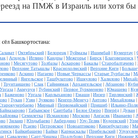
ереезд на ПМЖ в Израиль или хотя бы
 сёл Башкортостана:
Салават
|
Октябрьский
|
Белорецк
|
Туймазы
|
Ишимбай
|
Кумертау
|
мак
|
Агидель
|
Иглино
|
Кандры
|
Межгорье
|
Бирск
|
Благовещенск
|
аново
|
Месягутово
|
Толбазы
|
Аскарово
|
Бакалы
|
Старобалтачево
|
лово
|
Верхние Татышлы
|
Краснохолмский
|
Верхние Киги
|
Больше
ренково
|
Аскино
|
Нагаево
|
Новые Черкассы
|
Старые Турбаслы
|
М
елинный
|
Янгельское
|
Ташбулатово
|
Ишкулово
|
Халилово
|
Михайл
|
Трунтаишево
|
Слак
|
Гайниямак
|
Архангельское
|
Абзаново
|
Куби
Ургаза
|
Акмурун
|
Тубинский
|
Первое Туркменево
|
Юмашево
|
Куя
а
|
Баженово
|
Ургала
|
Карлыханово
|
Емаши
|
Инзер
|
Тирлянский
|
ково
|
Тукан
|
Узян
|
Зуяково
|
Кенгер-Менеуз
|
Аитово
|
Михайловка
Старокучербаево
|
Мирный
|
Первомайский
|
Пришиб
|
Ильино-Поля
Байназарово
|
Табынское
|
Саитбаба
|
Белое Озеро
|
Вперёд
|
Дуван
хайловка
|
Семилетка
|
Исмаилово
|
Москово
|
Ангасяк
|
Иванаево
|
А
ово
|
Зилаир
|
Юлдыбаево
|
Акбердино
|
Улу-Теляк
|
Кудеевский
|
Урм
неяркеево
|
Рсаево
|
Петровское
|
Новоаптиково
|
Кинзебулатово
|
Ма
гинск
|
Байкибашево
|
Байки
|
Кармаскалы
|
Прибельский
|
Улукулев
ки
|
Савалеево
|
Сарт-Чишма
|
Подлубово
|
Верхние Киги
|
Нижние К