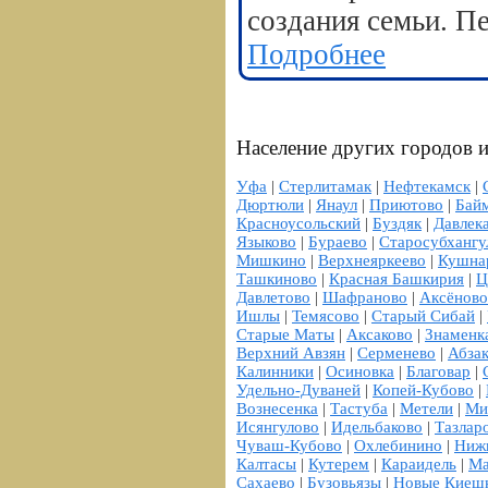
создания семьи. П
Подробнее
Население других городов и
Уфа
|
Стерлитамак
|
Нефтекамск
|
Дюртюли
|
Янаул
|
Приютово
|
Бай
Красноусольский
|
Буздяк
|
Давлек
Языково
|
Бураево
|
Старосубхангу
Мишкино
|
Верхнеяркеево
|
Кушна
Ташкиново
|
Красная Башкирия
|
Ц
Давлетово
|
Шафраново
|
Аксёново
Ишлы
|
Темясово
|
Старый Сибай
|
Старые Маты
|
Аксаково
|
Знаменк
Верхний Авзян
|
Серменево
|
Абза
Калинники
|
Осиновка
|
Благовар
|
Удельно-Дуваней
|
Копей-Кубово
|
Вознесенка
|
Тастуба
|
Метели
|
Ми
Исянгулово
|
Идельбаково
|
Тазлар
Чуваш-Кубово
|
Охлебинино
|
Ниж
Калтасы
|
Кутерем
|
Караидель
|
Ма
Сахаево
|
Бузовьязы
|
Новые Киеш