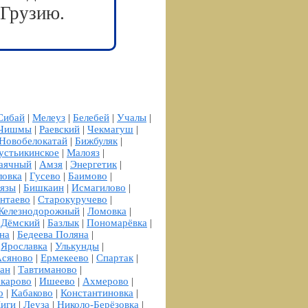
 Грузию.
Сибай
|
Мелеуз
|
Белебей
|
Учалы
|
Чишмы
|
Раевский
|
Чекмагуш
|
Новобелокатай
|
Бижбуляк
|
устьикинское
|
Малояз
|
аячный
|
Амзя
|
Энергетик
|
овка
|
Гусево
|
Баимово
|
язы
|
Бишкаин
|
Исмагилово
|
нтаево
|
Старокуручево
|
Железнодорожный
|
Ломовка
|
|
Дёмский
|
Базлык
|
Пономарёвка
|
на
|
Бедеева Поляна
|
|
Ярославка
|
Улькунды
|
сяново
|
Ермекеево
|
Спартак
|
ан
|
Тавтиманово
|
карово
|
Ишеево
|
Ахмерово
|
о
|
Кабаково
|
Константиновка
|
иги
|
Леуза
|
Николо-Берёзовка
|