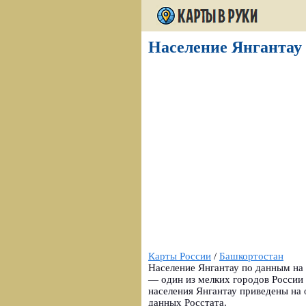
Население Янгантау 
Карты России
/
Башкортостан
Население Янгантау по данным на 
— один из мелких городов России 
населения Янгантау приведены на 
данных Росстата.