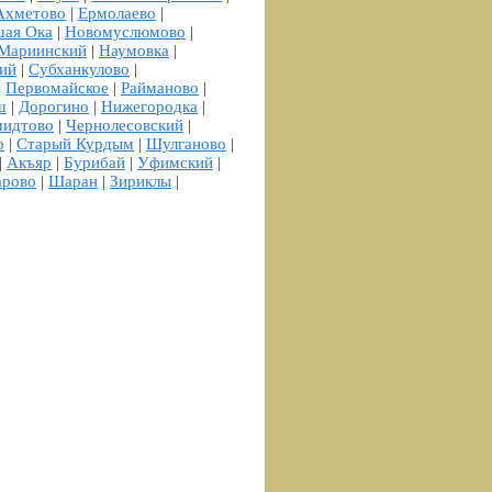
Ахметово
|
Ермолаево
|
шая Ока
|
Новомуслюмово
|
Мариинский
|
Наумовка
|
ий
|
Субханкулово
|
|
Первомайское
|
Райманово
|
ш
|
Дорогино
|
Нижегородка
|
идтово
|
Чернолесовский
|
о
|
Старый Курдым
|
Шулганово
|
|
Акъяр
|
Бурибай
|
Уфимский
|
арово
|
Шаран
|
Зириклы
|