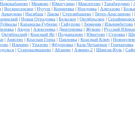
Новокабаново
|
Мраково
|
Юмагузино
|
Максютово
|
Тарабердино
|
н
|
Воскресенское
|
Нугуш
|
Корнеевка
|
Нордовка
|
Алегазово
|
Боль
|
Аркаулово
|
Насибаш
|
Лаклы
|
Стерлибашево
|
Тятер-Арасланово
|
ощинский
|
Новая Отрадовка
|
Бельское
|
Октябрьское
|
Серафимовск
 Туймазы
|
Карамалы-Губеево
|
Гафурово
|
Тюменяк
|
Ильчимбетово
иловка
|
Авдон
|
Алексеевка
|
Дмитриевка
|
Жуково
|
Русский Юрма
|
Октябрьский
|
Красный Яр
|
Подымалово
|
Юматово
|
Суровка
|
Шм
ки
|
Анясево
|
Красная Горка
|
Павловка
|
Красный Ключ
|
Новокулев
рово
|
Ильчино
|
Уразово
|
Фёдоровка
|
Бала-Четырман
|
Гончаровка
дольск
|
Старокалмашево
|
Аблаево
|
Алкино-2
|
Шингак-Куль
|
Саф