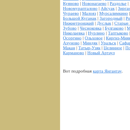
Куяново
|
Новонагаево
|
Раздолье
|
Новомурапталово
|
Айсуак
|
Зирга
Чураево
|
Малояз
|
Мурсалимкино
Большой Куганак
|
Загородный
|
Р
Нижнетроицкий
|
Дуслык
|
Старые
Зубово
|
Чесноковка
|
Булгаково
|
М
Николаевка
|
Нурлино
|
Таптыково
Осоргино
|
Ольховое
|
Киргиз-Мия
Ахуново
|
Миндяк
|
Уральск
|
Сафа
Макан
|
Татыр-Узяк
|
Целинное
|
По
Карманово
|
Новый Артаул
Вот подробная
карта Янгантау
.