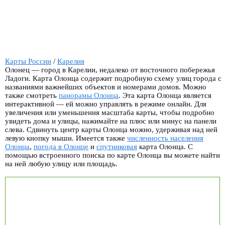
Карты России
/
Карелия
Олонец — город в Карелии, недалеко от восточного побережья
Ладоги. Карта Олонца содержит подробную схему улиц города с
названиями важнейших объектов и номерами домов. Можно
также смотреть
панорамы Олонца
.
Эта карта Олонца является
интерактивной — ей можно управлять в режиме онлайн. Для
увеличения или уменьшения масштаба карты, чтобы подробно
увидеть дома и улицы, нажимайте на плюс или минус на панели
слева. Сдвинуть центр карты Олонца можно, удерживая над ней
левую кнопку мыши. Имеется также
численность населения
Олонца
,
погода в Олонце
и
спутниковая
карта Олонца. С
помощью встроенного поиска по карте Олонца вы можете найти
на ней любую улицу или площадь.