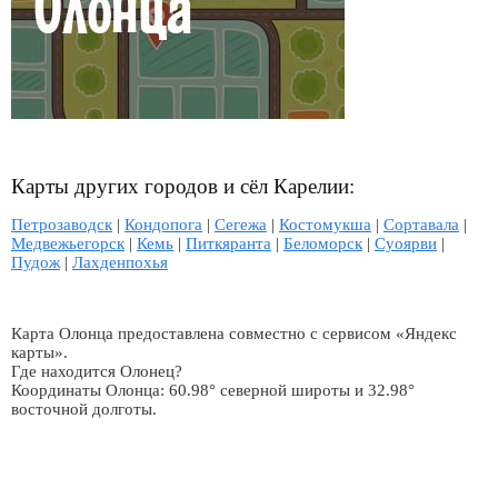
Карты других городов и сёл Карелии:
Петрозаводск
|
Кондопога
|
Сегежа
|
Костомукша
|
Сортавала
|
Медвежьегорск
|
Кемь
|
Питкяранта
|
Беломорск
|
Суоярви
|
Пудож
|
Лахденпохья
Карта Олонца предоставлена совместно с сервисом «Яндекс
карты».
Где находится Олонец?
Координаты Олонца: 60.98° северной широты и 32.98°
восточной долготы.