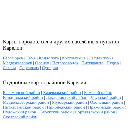
Карты городов, сёл и других населённых пунктов
Карелии:
Беломорск
|
Кемь
|
Кондопога
|
Костомукша
|
Лахденпохья
|
Медвежьегорск
|
Олонец
|
Петрозаводск
|
Питкяранта
|
Пудож
|
Сегежа
|
Сортавала
|
Суоярви
Подробные карты районов Карелии:
Беломорский район
|
Калевальский район
|
Кемский район
|
Кондопожский район
|
Лахденпохский район
|
Лоухский район
|
Медвежьегорский район
|
Муезерский район
|
Олонецкий район
|
Питкярантский район
|
Прионежский район
|
Пряжинский район
|
Пудожский район
|
Сегежский район
|
Сортавальский район
|
Суоярвский район