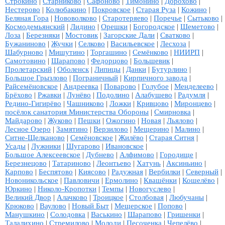
Строкино
|
Старниково
|
Сафоново
|
Тимонино
|
Дорохово
|
Нестерово
|
Колюбакино
|
Покровское
|
Старая Руза
|
Кожино
|
Беляная Гора
|
Нововолково
|
Старотеряево
|
Поречье
|
Сытьково
|
Космодемьянский
|
Лидино
|
Орешки
|
Богородское
|
Шеметово
|
Лоза
|
Березняки
|
Мостовик
|
Загорские Дали
|
Сватково
|
Бужаниново
|
Жучки
|
Селково
|
Васильевское
|
Лесхоза
|
Шабурново
|
Мишутино
|
Торгашино
|
Семёнково
|
НИИРП
|
Самотовино
|
Шарапово
|
Федорцово
|
Большевик
|
Пролетарский
|
Оболенск
|
Липицы
|
Данки
|
Бутурлино
|
Большое Грызлово
|
Пограничный
|
Кирпичного завода
|
Райсемёновское
|
Андреевка
|
Поварово
|
Голубое
|
Менделеево
|
Брёхово
|
Ржавки
|
Лунёво
|
Подолино
|
Алабушево
|
Радумля
|
Редино-Гигирёво
|
Чашниково
|
Ложки
|
Кривцово
|
Миронцево
|
посёлок санатория Министерства Обороны
|
Смирновка
|
Майдарово
|
Жуково
|
Пешки
|
Ожогино
|
Новая
|
Льялово
|
Лесное Озеро
|
Замятино
|
Верзилово
|
Мещерино
|
Малино
|
Ситне-Щелканово
|
Семёновское
|
Жилёво
|
Старая Ситня
|
Усады
|
Лужники
|
Шугарово
|
Ивановское
|
Большое Алексеевское
|
Дубнево
|
Алфимово
|
Городище
|
Березнецово
|
Татариново
|
Леонтьево
|
Хатунь
|
Аксиньино
|
Карпово
|
Беспятово
|
Киясово
|
Радужная
|
Вербилки
|
Северный
|
Новоникольское
|
Павловичи
|
Ермолино
|
Квашёнки
|
Кошелёво
|
Юркино
|
Николо-Кропотки
|
Темпы
|
Новогуслево
|
Великий Двор
|
Алачково
|
Троицкое
|
Столбовая
|
Любучаны
|
Крюково
|
Ваулово
|
Новый Быт
|
Мещерское
|
Попово
|
Манушкино
|
Солодовка
|
Васькино
|
Шарапово
|
Гришенки
|
Талалихино
|
Стремилово
|
Молоди
|
Песоченка
|
Чепелёво
|