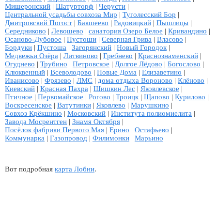
Мишеронский
|
Шатурторф
|
Черусти
|
Центральной усадьбы совхоза Мир
|
Туголесский Бор
|
Дмитровский Погост
|
Бакшеево
|
Радовицкий
|
Пышлицы
|
Середниково
|
Левошево
|
санатория Озеро Белое
|
Кривандино
|
Осаново-Дубовое
|
Пустоши
|
Северная Грива
|
Власово
|
Бордуки
|
Пустоша
|
Загорянский
|
Новый Городок
|
Медвежьи Озёра
|
Литвиново
|
Гребнево
|
Краснознаменский
|
Огуднево
|
Трубино
|
Петровское
|
Долгое Лёдово
|
Богослово
|
Клюквенный
|
Всеволодово
|
Новые Дома
|
Елизаветино
|
Иванисово
|
Фрязево
|
ЛМС
|
дома отдыха Вороново
|
Клёново
|
Киевский
|
Красная Пахра
|
Шишкин Лес
|
Яковлевское
|
Птичное
|
Первомайское
|
Рогово
|
Троицк
|
Щапово
|
Курилово
|
Воскресенское
|
Ватутинки
|
Яковлево
|
Марушкино
|
Совхоз Крёкшино
|
Московский
|
Института полиомиелита
|
Завода Мосрентген
|
Знамя Октября
|
Посёлок фабрики Первого Мая
|
Ерино
|
Остафьево
|
Коммунарка
|
Газопровод
|
Филимонки
|
Марьино
Вот подробная
карта Лобни
.