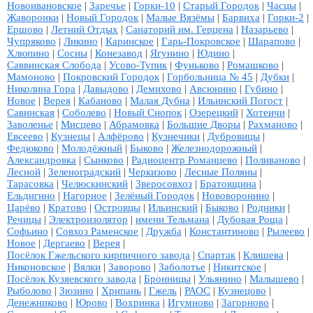
Новоивановское
|
Заречье
|
Горки-10
|
Старый Городок
|
Часцы
|
Жаворонки
|
Новый Городок
|
Малые Вязёмы
|
Барвиха
|
Горки-2
|
Ершово
|
Летний Отдых
|
Санаторий им. Герцена
|
Назарьево
|
Чупряково
|
Ликино
|
Каринское
|
Гарь-Покровское
|
Шарапово
|
Хлюпино
|
Сосны
|
Конезавод
|
Ягунино
|
Юдино
|
Саввинская Слобода
|
Усово-Тупик
|
Фуньково
|
Ромашково
|
Мамоново
|
Покровский Городок
|
Горбольница № 45
|
Дубки
|
Николина Гора
|
Давыдово
|
Демихово
|
Авсюнино
|
Губино
|
Новое
|
Верея
|
Кабаново
|
Малая Дубна
|
Ильинский Погост
|
Савинская
|
Соболево
|
Новый Снопок
|
Озерецкий
|
Хотеичи
|
Заволенье
|
Мисцево
|
Абрамовка
|
Большие Дворы
|
Рахманово
|
Евсеево
|
Кузнецы
|
Алфёрово
|
Кузнечики
|
Дубровицы
|
Федюково
|
Молодёжный
|
Быково
|
Железнодорожный
|
Александровка
|
Сынково
|
Радиоцентр Романцево
|
Поливаново
|
Лесной
|
Зеленоградский
|
Черкизово
|
Лесные Поляны
|
Тарасовка
|
Челюскинский
|
Зверосовхоз
|
Братовщина
|
Ельдигино
|
Нагорное
|
Зелёный Городок
|
Нововоронино
|
Царёво
|
Кратово
|
Островцы
|
Ильинский
|
Быково
|
Родники
|
Речицы
|
Электроизолятор
|
имени Тельмана
|
Дубовая Роща
|
Софьино
|
Совхоз Раменское
|
Дружба
|
Константиново
|
Рылеево
|
Новое
|
Дергаево
|
Верея
|
Посёлок Гжельского кирпичного завода
|
Спартак
|
Клишева
|
Никоновское
|
Вялки
|
Заворово
|
Заболотье
|
Никитское
|
Посёлок Кузяевского завода
|
Бронницы
|
Ульянино
|
Малышево
|
Рыболово
|
Зюзино
|
Хрипань
|
Гжель
|
РАОС
|
Кузнецово
|
Денежниково
|
Юрово
|
Вохринка
|
Игумново
|
Загорново
|