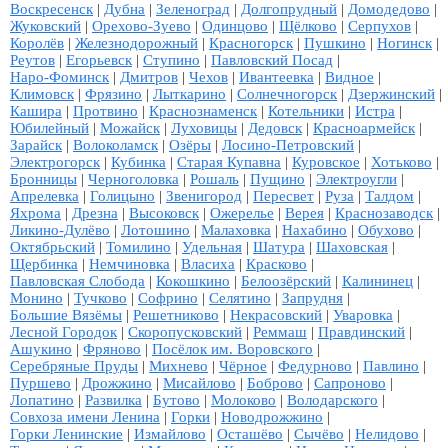
Воскресенск
|
Дубна
|
Зеленоград
|
Долгопрудный
|
Домодедово
|
Жуковский
|
Орехово-Зуево
|
Одинцово
|
Щёлково
|
Серпухов
|
Королёв
|
Железнодорожный
|
Красногорск
|
Пушкино
|
Ногинск
|
Реутов
|
Егорьевск
|
Ступино
|
Павловский Посад
|
Наро-Фоминск
|
Дмитров
|
Чехов
|
Ивантеевка
|
Видное
|
Климовск
|
Фрязино
|
Лыткарино
|
Солнечногорск
|
Дзержинский
|
Кашира
|
Протвино
|
Краснознаменск
|
Котельники
|
Истра
|
Юбилейный
|
Можайск
|
Луховицы
|
Дедовск
|
Красноармейск
|
Зарайск
|
Волоколамск
|
Озёры
|
Лосино-Петровский
|
Электрогорск
|
Кубинка
|
Старая Купавна
|
Куровское
|
Хотьково
|
Бронницы
|
Черноголовка
|
Рошаль
|
Пущино
|
Электроугли
|
Апрелевка
|
Голицыно
|
Звенигород
|
Пересвет
|
Руза
|
Талдом
|
Яхрома
|
Дрезна
|
Высоковск
|
Ожерелье
|
Верея
|
Краснозаводск
|
Ликино-Дулёво
|
Лотошино
|
Малаховка
|
Нахабино
|
Обухово
|
Октябрьский
|
Томилино
|
Удельная
|
Шатура
|
Шаховская
|
Щербинка
|
Немчиновка
|
Власиха
|
Красково
|
Павловская Слобода
|
Кокошкино
|
Белоозёрский
|
Калининец
|
Монино
|
Тучково
|
Софрино
|
Селятино
|
Запрудня
|
Большие Вязёмы
|
Решетниково
|
Некрасовский
|
Уваровка
|
Лесной Городок
|
Скоропусковский
|
Реммаш
|
Правдинский
|
Ашукино
|
Фряново
|
Посёлок им. Воровского
|
Серебряные Пруды
|
Михнево
|
Чёрное
|
Федурново
|
Павлино
|
Пуршево
|
Дрожжино
|
Мисайлово
|
Боброво
|
Сапроново
|
Лопатино
|
Развилка
|
Бутово
|
Молоково
|
Володарского
|
Совхоза имени Ленина
|
Горки
|
Новодрожжино
|
Горки Ленинские
|
Измайлово
|
Осташёво
|
Сычёво
|
Нелидово
|