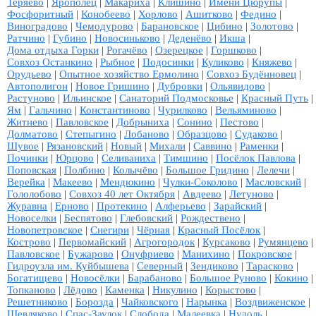
Теряево
|
Ярополец
|
Макариха
|
Клишино
|
Имени Цюрупы
|
Фосфоритный
|
Конобеево
|
Хорлово
|
Ашитково
|
Федино
|
Виноградово
|
Чемодурово
|
Барановское
|
Цибино
|
Золотово
|
Ратчино
|
Губино
|
Новосиньково
|
Деденёво
|
Икша
|
Дома отдыха Горки
|
Рогачёво
|
Озерецкое
|
Горшково
|
Совхоз Останкино
|
Рыбное
|
Подосинки
|
Куликово
|
Княжево
|
Орудьево
|
Опытное хозяйство Ермолино
|
Совхоз Будённовец
|
Автополигон
|
Новое Гришино
|
Дубровки
|
Ольявидово
|
Растуново
|
Ильинское
|
Санаторий Подмосковье
|
Красный Путь
|
Ям
|
Гальчино
|
Константиново
|
Чурилково
|
Вельяминово
|
Житнево
|
Павловское
|
Добрыниха
|
Сонино
|
Пестово
|
Долматово
|
Степыгино
|
Лобаново
|
Образцово
|
Судаково
|
Шувое
|
Рязановский
|
Новый
|
Михали
|
Саввино
|
Раменки
|
Починки
|
Юрцово
|
Селиваниха
|
Тимшино
|
Посёлок Павлова
|
Поповская
|
Полбино
|
Колычёво
|
Большое Гридино
|
Лелечи
|
Верейка
|
Макеево
|
Мендюкино
|
Чулки-Соколово
|
Масловский
|
Гололобово
|
Совхоз 40 лет Октября
|
Авдеево
|
Летуново
|
Журавна
|
Ерново
|
Протекино
|
Алферьево
|
Зарайский
|
Новоселки
|
Беспятово
|
Глебовский
|
Рождествено
|
Новопетровское
|
Снегири
|
Чёрная
|
Красный Посёлок
|
Кострово
|
Первомайский
|
Агрогородок
|
Курсаково
|
Румянцево
|
Павловское
|
Бужарово
|
Онуфриево
|
Манихино
|
Покровское
|
Гидроузла им. Куйбышева
|
Северный
|
Зендиково
|
Тарасково
|
Богатищево
|
Новосёлки
|
Барабаново
|
Большое Руново
|
Кокино
|
Топканово
|
Лёдово
|
Каменка
|
Никулино
|
Корыстово
|
Решетниково
|
Борозда
|
Чайковского
|
Нарынка
|
Воздвиженское
|
Шевляково
|
Спас-Заулок
|
Слобода
|
Малеевка
|
Нудоль
|