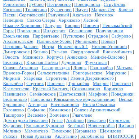
Решоткино
|
Зубово
|
Петровское
|
Новощапово
|
Струбково
|
Елгозино
|
Тиликтино
|
Кузнецово
|
Ямуга
|
Марков Лес
|
Бирево
|
Пески
|
Сергиевский
|
Радужный
|
Акатьево
|
Негомож
|
Непецино
|
Совхоз Озёры
|
Черкизово
|
Лесной
|
Нижнее Хорошово
|
Зарудня
|
Биорки
|
Пирочи
|
Первомайский
|
Горы
|
Проводник
|
Индустрия
|
Сельниково
|
Полурядинки
|
Емельяновка
|
Парфентьево
|
Путилково
|
Отрадное
|
Сабурово
|
Архангельское
|
Ильинское-Усово
|
Мечниково
|
Новый
|
Петрово-Дальнее
|
Истра
|
Инженерный-1
|
Николо-Урюпино
|
Дмитровское
|
Козино
|
Гольево
|
Свердловский
|
Биокомбината
|
Юность
|
Мизиново
|
Корпуса
|
Анискино
|
Медное-Власово
|
Белоомут
|
Красная Пойма
|
Дединово
|
Фруктовая
|
Совхоз Астапово
|
Газопроводск
|
Ловцы
|
Головачёво
|
Матыра
|
Врачово-Горки
|
Сельхозтехника
|
Григорьевское
|
Марусино
|
Мирный
|
Уваровка
|
Строитель
|
Имени Дзержинского
|
Колычёво
|
Спутник
|
Поречье
|
Тропарёво
|
Мокрое
|
Горетово
|
Клементьево
|
Красный Балтиец
|
Сокольниково
|
Борисово
|
Павлищево
|
Семёновское
|
Цветковский
|
Марфино
|
Поведники
|
Беляниново
|
Пансионат Клязьминское водохранилище
|
Вешки
|
Здравница
|
Атепцево
|
Васильчиново
|
Новая Ольховка
|
Головково
|
Софьино
|
Каменское
|
Совхоз Архангельский
|
Таширово
|
Веселёво
|
Волчёнки
|
Глаголево
|
Дом отдыха Бекасово
|
Устье
|
Алабино
|
Бекасово
|
Стромынь
|
Кудиново
|
Большое Буньково
|
Зелёный
|
Новостройка
|
Ямкино
|
Молзино
|
Мамонтово
|
Тимохово
|
Караваево
|
Щемилово
|
Рыбхоз
|
Новая Купавна
|
Авдотьино
|
Балобаново
|
ВНИИССОК
|