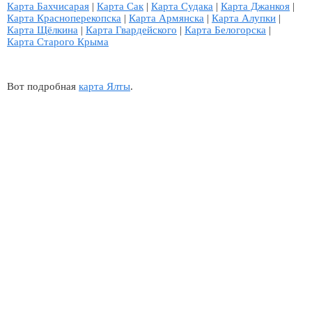
Карта Бахчисарая
|
Карта Сак
|
Карта Судака
|
Карта Джанкоя
|
Карта Красноперекопска
|
Карта Армянска
|
Карта Алупки
|
Карта Щёлкина
|
Карта Гвардейского
|
Карта Белогорска
|
Карта Старого Крыма
Вот подробная
карта Ялты
.