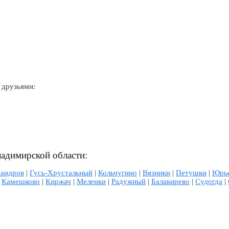
 друзьями:
ладимирской области:
сандров
|
Гусь-Хрустальный
|
Кольчугино
|
Вязники
|
Петушки
|
Юрье
|
Камешково
|
Киржач
|
Меленки
|
Радужный
|
Балакирево
|
Судогда
|