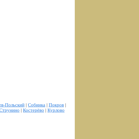
в-Польский
|
Собинка
|
Покров
|
Струнино
|
Костерёво
|
Курлово