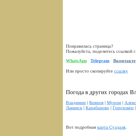
Понравилась страница?
Пожалуйста, поделитесь ссылкой с
WhatsApp
Telegram
Вконтакте
Или просто скопируйте
ссылку
Погода в других городах В
Владимир
|
Ковров
|
Муром
|
Алек
Лакинск
|
Карабаново
|
Гороховец
Вот подробная
карта Суздаля
.