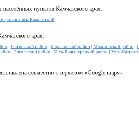
х населённых пунктов Камчатского края:
етропавловск-Камчатский
амчатского края:
айон
|
Елизовский район
|
Карагинский район
|
Мильковский район
|
район
|
Тигильский район
|
Усть-Большерецкий район
|
Усть-Камчатс
доставлена совместно с сервисом «Google maps».