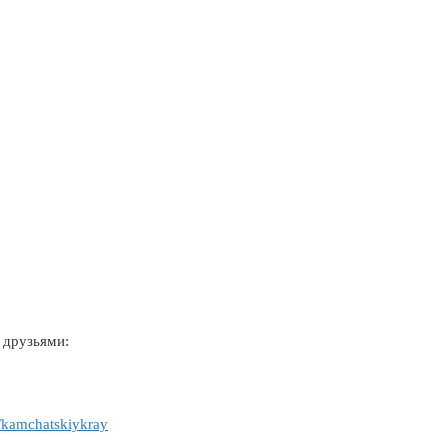
 друзьями:
u/kamchatskiykray