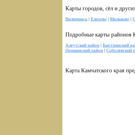
Карты городов, сёл и други
Вилючинск
|
Елизово
|
Мильково
|
П
Подробные карты районов К
Алеутский район
|
Быстринский р
Пенжинский район
|
Соболевский 
Карта Камчатского края пре