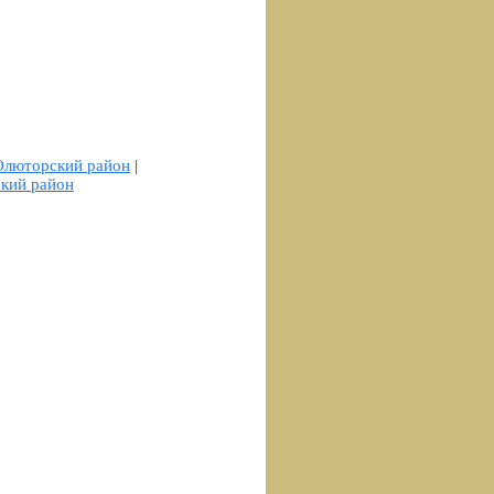
Олюторский район
|
кий район