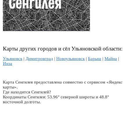
Карты других городов и сёл Ульяновской области:
Ульяновск
|
Димитровград
|
Новоульяновск
|
Барыш
|
Майна
|
Инза
Карта Сенгилея предоставлена совместно с сервисом «Яндекс
карты».
Где находится Сенгилей?
Координаты Сенгилея: 53.96° северной широты и 48.8°
восточной долготы.