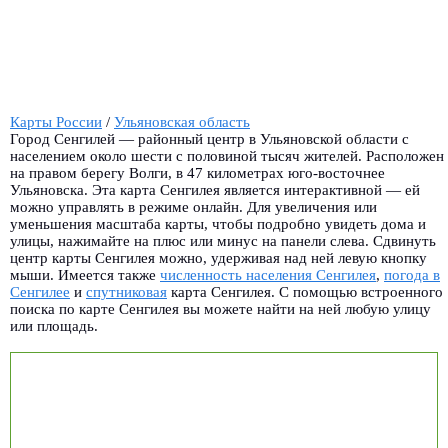
Карты России
/
Ульяновская область
Город Сенгилей — районный центр в Ульяновской области с
населением около шести с половиной тысяч жителей. Расположен
на правом берегу Волги, в 47 километрах юго-восточнее
Ульяновска. Эта карта Сенгилея является интерактивной — ей
можно управлять в режиме онлайн. Для увеличения или
уменьшения масштаба карты, чтобы подробно увидеть дома и
улицы, нажимайте на плюс или минус на панели слева. Сдвинуть
центр карты Сенгилея можно, удерживая над ней левую кнопку
мыши. Имеется также
численность населения Сенгилея
,
погода в
Сенгилее
и
спутниковая
карта Сенгилея. С помощью встроенного
поиска по карте Сенгилея вы можете найти на ней любую улицу
или площадь.