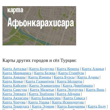
Карты других городов и сёл Турции:
Карта Антальи
|
Карта Бодрума
|
Карта Кемера
|
Карта Аланьи
|
Карта Мармариса
|
Карта Белека
|
Карта Стамбула
|
Карта Анкары
|
Карта Измира
|
Карта Бурсы
|
Карта Аданы
|
Карта Коньи
|
Карта Газиантепа
|
Карта Ыспарты
|
Карта Кайсери
|
Карта Эскишехира
|
Карта Диярбакыра
|
Карта Самсуна
|
Карта Малатьи
|
Карта Эрзурума
|
Карта Вана
|
Карта Элязыга
|
Карта Трабзона
|
Карта Айдына
|
Карта Акхисара
|
Карта Балыкесира
|
Карта Сиваса
|
Карта Чорума
|
Карта Ушака
|
Карта Искендеруна
|
Карта Текирдага
|
Карта Эдирне
|
Карта Бандырмы
|
Карта Болу
|