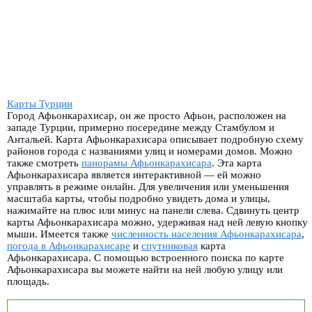
Карты Турции
Город Афьонкарахисар, он же просто Афьон, расположен на
западе Турции, примерно посередине между Стамбулом и
Антальей. Карта Афьонкарахисара описывает подробную схему
районов города с названиями улиц и номерами домов. Можно
также смотреть
панорамы Афьонкарахисара
.
Эта карта
Афьонкарахисара является интерактивной — ей можно
управлять в режиме онлайн. Для увеличения или уменьшения
масштаба карты, чтобы подробно увидеть дома и улицы,
нажимайте на плюс или минус на панели слева. Сдвинуть центр
карты Афьонкарахисара можно, удерживая над ней левую кнопку
мыши. Имеется также
численность населения Афьонкарахисара
,
погода в Афьонкарахисаре
и
спутниковая
карта
Афьонкарахисара. С помощью встроенного поиска по карте
Афьонкарахисара вы можете найти на ней любую улицу или
площадь.