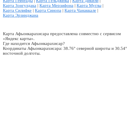
Карта Гекчеады
|
Карта Гельджюка
|
Карта Дикили
|
Карта Зонгулдака
|
Карта Мерзифона
|
Карта Муглы
|
Карта Силифке
|
Карта Синопа
|
Карта Чанаккале
|
Карта Эрзинджана
Карта Афьонкарахисара предоставлена совместно с сервисом
«Яндекс карты».
Где находится Афьонкарахисар?
Координаты Афьонкарахисара: 38.76° северной широты и 30.54°
восточной долготы.