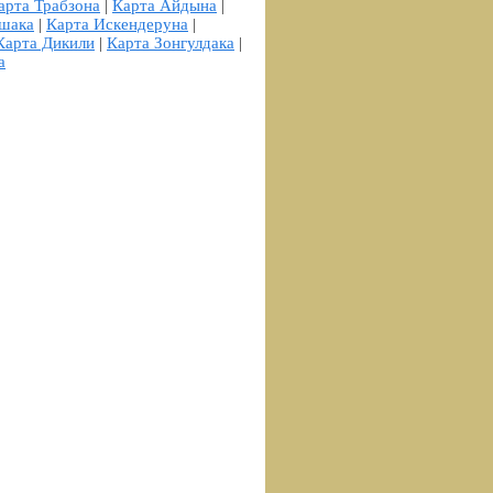
арта Трабзона
|
Карта Айдына
|
шака
|
Карта Искендеруна
|
Карта Дикили
|
Карта Зонгулдака
|
а