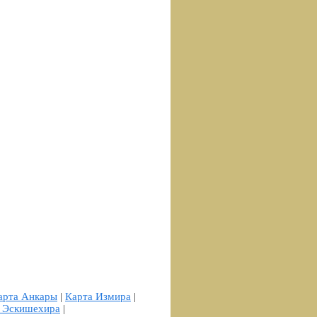
арта Анкары
|
Карта Измира
|
 Эскишехира
|