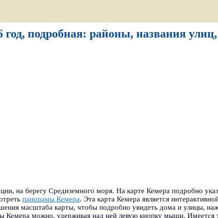
 год, подробная: районы, названия улиц
ции, на берегу Средиземного моря. На карте Кемера подробно ука
мотреть
панорамы Кемера
.
Эта карта Кемера является интерактивно
ьшения масштаба карты, чтобы подробно увидеть дома и улицы, на
рты Кемера можно, удерживая над ней левую кнопку мыши. Имеется