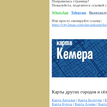
Понравилась страница?
Пожалуйста, поделитесь ссылкой с
WhatsApp
Telegram
Вконтакте
Или просто скопируйте ссылку:
https://city2map.com/slavaukraini/k
Карты других городов и сё
Карта Антальи
|
Карта Бодрума
|
К
Карта Бурсы
|
Карта Аданы
|
Карт