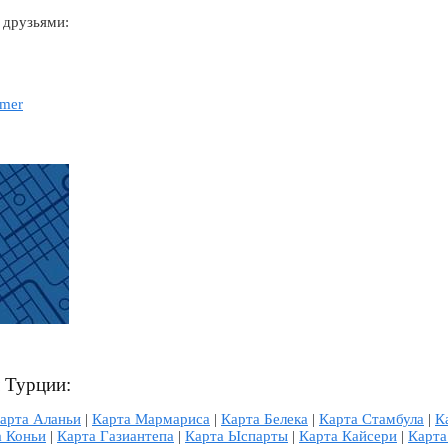
 друзьями:
emer
л Турции:
арта Аланьи
|
Карта Мармариса
|
Карта Белека
|
Карта Стамбула
|
К
а Коньи
|
Карта Газиантепа
|
Карта Ыспарты
|
Карта Кайсери
|
Карта