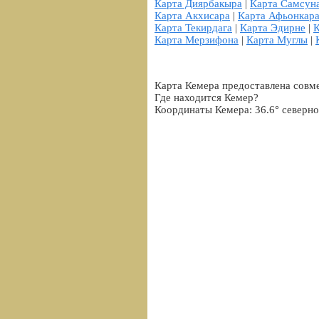
Карта Диярбакыра
|
Карта Самсун
Карта Акхисара
|
Карта Афьонкар
Карта Текирдага
|
Карта Эдирне
|
Карта Мерзифона
|
Карта Муглы
|
Карта Кемера предоставлена совм
Где находится Кемер?
Координаты Кемера: 36.6° северно