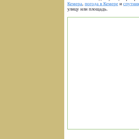
Кемера
,
погода в Кемере
и
спутни
улицу или площадь.