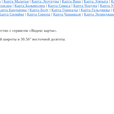
а
|
Карта Малатьи
|
Карта Эрзурума
|
Карта Вана
|
Карта Элязыга
|
К
ахисара
|
Карта Балыкесира
|
Карта Сиваса
|
Карта Чорума
|
Карта У
Карта Бандырмы
|
Карта Болу
|
Карта Гекчеады
|
Карта Гельджюка
|
Карта Силифке
|
Карта Синопа
|
Карта Чанаккале
|
Карта Эрзинджан
естно с сервисом «Яндекс карты».
й широты и 30.56° восточной долготы.