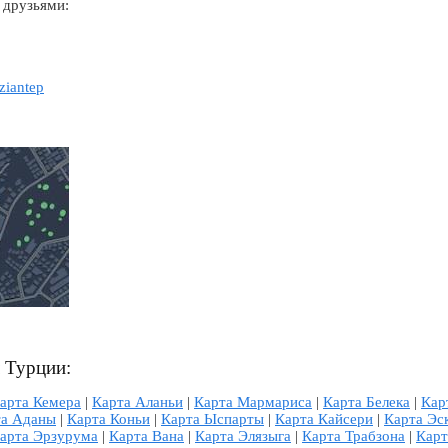
 друзьями:
ziantep
л Турции:
арта Кемера
|
Карта Аланьи
|
Карта Мармариса
|
Карта Белека
|
Кар
та Аданы
|
Карта Коньи
|
Карта Ыспарты
|
Карта Кайсери
|
Карта Эс
арта Эрзурума
|
Карта Вана
|
Карта Элязыга
|
Карта Трабзона
|
Карт