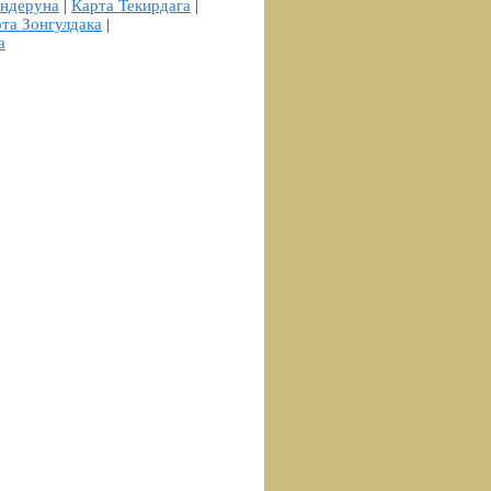
ендеруна
|
Карта Текирдага
|
та Зонгулдака
|
а