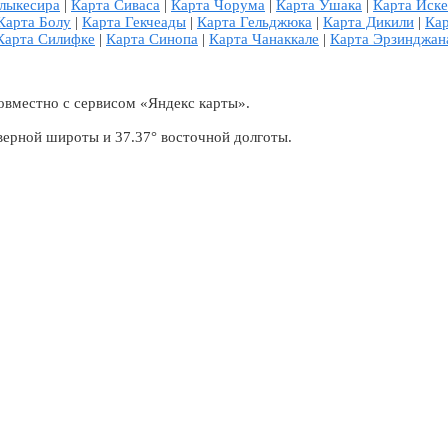
лыкесира
|
Карта Сиваса
|
Карта Чорума
|
Карта Ушака
|
Карта Иск
Карта Болу
|
Карта Гекчеады
|
Карта Гельджюка
|
Карта Дикили
|
Кар
Карта Силифке
|
Карта Синопа
|
Карта Чанаккале
|
Карта Эрзинджан
овместно с сервисом «Яндекс карты».
верной широты и 37.37° восточной долготы.