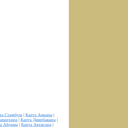
та Стамбула
|
Карта Анкары
|
кишехира
|
Карта Диярбакыра
|
а Айдына
|
Карта Акхисара
|