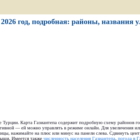
2026 год, подробная: районы, названия 
е Турции. Карта Газиантепа содержит подробную схему районов го
ктивной — ей можно управлять в режиме онлайн. Для увеличения и
ицы, нажимайте на плюс или минус на панели слева. Сдвинуть цен
мыши. Имеется также
численность населения Газиантепа
,
погода в Г