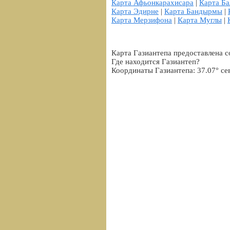
Карта Афьонкарахисара
|
Карта Ба
Карта Эдирне
|
Карта Бандырмы
|
Карта Мерзифона
|
Карта Муглы
|
Карта Газиантепа предоставлена с
Где находится Газиантеп?
Координаты Газиантепа: 37.07° се