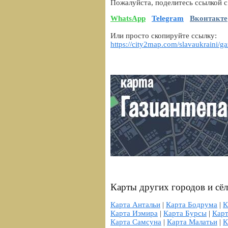
Пожалуйста, поделитесь ссылкой с
WhatsApp
Telegram
Вконтакте
Или просто скопируйте ссылку:
https://city2map.com/slavaukraini/ga
Карты других городов и сё
Карта Антальи
|
Карта Бодрума
|
К
Карта Измира
|
Карта Бурсы
|
Кар
Карта Самсуна
|
Карта Малатьи
|
К