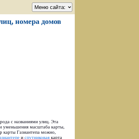
улиц, номера домов
рода с названиями улиц. Эта
ли уменьшения масштаба карты,
тр карты Газиантепа можно,
азиантепе
и
спутниковая
карта