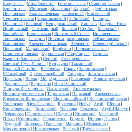
Калужская
|
Михайловское
|
Григорьевская
|
Ставропольская
|
Крепостная
|
Убинская
|
Коваленко
|
Карский
|
Дербентская
|
Петровская
|
Анастасиевская
|
Совхозный
|
Коржевский
|
Черноерковская
|
Бараниковский
|
Забойский
|
Галицын
|
Целинный
|
Рисовый
|
Нещадимовский
|
Ханьков
|
Голубая Нива
|
Прибрежный
|
Семисводный
|
Беликов
|
Сербин
|
Маевский
|
Вишнёвый
|
Канеловская
|
Восточный Сосык
|
Новоясенская
|
Ловлинская
|
Северин
|
Нововладимировская
|
Геймановская
|
Ванновское
|
Алексее-Тенгинская
|
Шевченко
|
Северокубанский
|
Песчаный
|
Марьинский
|
Верёвкин
|
Шереметьевское
|
Старотитаровская
|
Курчанская
|
Голубицкая
|
Стрелка
|
Вышестеблиевская
|
Сенной
|
Ахтанизовская
|
Светлый Путь Ленина
|
Кучугуры
|
Таманский
|
Красный Октябрь
|
Веселовка
|
Ильич
|
Запорожская
|
Юбилейный
|
Красноармейский
|
Гаркуша
|
Фонталовская
|
Пересыпь
|
Волна
|
Медвёдовская
|
Роговская
|
Новокорсунская
|
Днепровская
|
Беднягина
|
Незаймановский
|
Танцура Крамаренко
|
Ольховский
|
Архангельская
|
Новорождественская
|
Терновская
|
Парковый
|
Алексеевская
|
Еремизино-Борисовская
|
Малороссийский
|
Краснооктябрьская
|
Хопёрская
|
Юго-Северная
|
Братский
|
Небуг
|
Агой
|
Шепси
|
Кривенковское
|
Тюменский
|
Тенгинка
|
Ольгинка
|
Агуй-Шапсуг
|
Дефановка
|
Георгиевское
|
Шаумян
|
Кроянское
|
Мессажай
|
Пляхо
|
Кирпичное
|
Лермонтово
|
Горный
|
Индюк
|
Цыпка
|
Дедеркой
|
Коноково
|
Вольное
|
Марьино
|
Маламино
|
Мичуринский
|
Николаевская
|
Весёлый
|
Трёхсельское
|