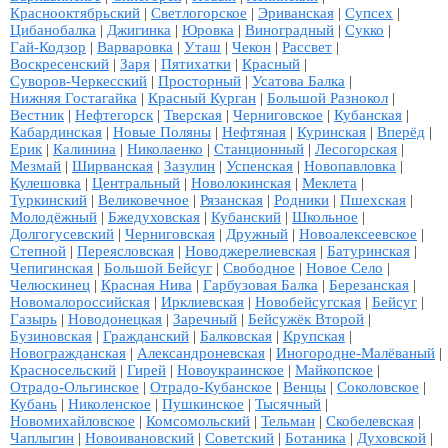
Краснооктябрьский
|
Светлогорское
|
Эриванская
|
Супсех
|
Цибанобалка
|
Джигинка
|
Юровка
|
Виноградный
|
Сукко
|
Гай-Кодзор
|
Варваровка
|
Уташ
|
Чекон
|
Рассвет
|
Воскресенский
|
Заря
|
Пятихатки
|
Красный
|
Суворов-Черкесский
|
Просторный
|
Усатова Балка
|
Нижняя Гостагайка
|
Красный Курган
|
Большой Разнокол
|
Вестник
|
Нефтегорск
|
Тверская
|
Черниговское
|
Кубанская
|
Кабардинская
|
Новые Поляны
|
Нефтяная
|
Куринская
|
Вперёд
|
Ерик
|
Калинина
|
Николаенко
|
Станционный
|
Лесогорская
|
Мезмай
|
Ширванская
|
Зазулин
|
Успенская
|
Новопавловка
|
Кулешовка
|
Центральный
|
Новолокинская
|
Меклета
|
Туркинский
|
Великовечное
|
Рязанская
|
Родники
|
Пшехская
|
Молодёжный
|
Бжедуховская
|
Кубанский
|
Школьное
|
Долгогусевский
|
Черниговская
|
Дружный
|
Новоалексеевское
|
Степной
|
Переясловская
|
Новоджерелиевская
|
Батуринская
|
Чепигинская
|
Большой Бейсуг
|
Свободное
|
Новое Село
|
Челюскинец
|
Красная Нива
|
Гарбузовая Балка
|
Березанская
|
Новомалороссийская
|
Ирклиевская
|
Новобейсугская
|
Бейсуг
|
Газырь
|
Новодонецкая
|
Заречный
|
Бейсужёк Второй
|
Бузиновская
|
Гражданский
|
Балковская
|
Крупская
|
Новогражданская
|
Александроневская
|
Иногородне-Малёваный
|
Красносельский
|
Гирей
|
Новоукраинское
|
Майкопское
|
Отрадо-Ольгинское
|
Отрадо-Кубанское
|
Венцы
|
Соколовское
|
Кубань
|
Николенское
|
Пушкинское
|
Тысячный
|
Новомихайловское
|
Комсомольский
|
Тельман
|
Скобелевская
|
Чаплыгин
|
Новоивановский
|
Советский
|
Ботаника
|
Духовской
|