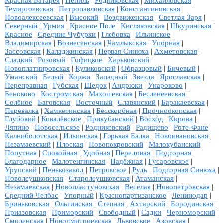
Красная Батарея
|
Непиль
|
Родниковская
|
Михайловская
|
Темиргоевская
|
Петропавловская
|
Константиновская
|
Новоалексеевская
|
Высокий
|
Воздвиженская
|
Светлая Заря
|
Северный
|
Урмия
|
Красное Поле
|
Кисляковская
|
Шкуринская
|
Красное
|
Средние Чубурки
|
Глебовка
|
Ильинское
|
Владимирская
|
Вознесенская
|
Чамлыкская
|
Упорная
|
Зассовская
|
Каладжинская
|
Первая Синюха
|
Ахметовская
|
Сладкий
|
Розовый
|
Гофицкое
|
Харьковский
|
Новоплатнировская
|
Куликовский
|
Образцовый
|
Бичевый
|
Уманский
|
Белый
|
Коржи
|
Западный
|
Звезда
|
Ярославская
|
Переправная
|
Губская
|
Шедок
|
Андрюки
|
Унароково
|
Беноково
|
Костромская
|
Махошевская
|
Бесленеевская
|
Солёное
|
Баговская
|
Восточный
|
Славянский
|
Баракаевская
|
Перевалка
|
Хамкетинская
|
Бесскорбная
|
Прочноокопская
|
Глубокий
|
Ковалёвское
|
Прикубанский
|
Восход
|
Кирова
|
Ляпино
|
Новосельское
|
Родниковский
|
Радищево
|
Роте-Фане
|
Калниболотская
|
Ильинская
|
Горькая Балка
|
Новоивановская
|
Незамаевский
|
Плоская
|
Новопокровский
|
Малокубанский
|
Попутная
|
Спокойная
|
Удобная
|
Передовая
|
Подгорная
|
Благодарное
|
Малотенгинская
|
Надёжная
|
Гусаровское
|
Урупский
|
Пенькозавод
|
Петровское
|
Рудь
|
Подгорная Синюха
|
Новолеушковская
|
Старолеушковская
|
Атаманская
|
Незамаевская
|
Новопластуновская
|
Весёлая
|
Новопетровская
|
Средний Челбас
|
Упорный
|
Краснопартизанское
|
Ленинодар
|
Бриньковская
|
Ольгинская
|
Степная
|
Ахтарский
|
Бородинская
|
Приазовская
|
Приморский
|
Свободный
|
Садки
|
Черноморский
|
Смоленская
|
Новодмитриевская
|
Львовское
|
Азовская
|