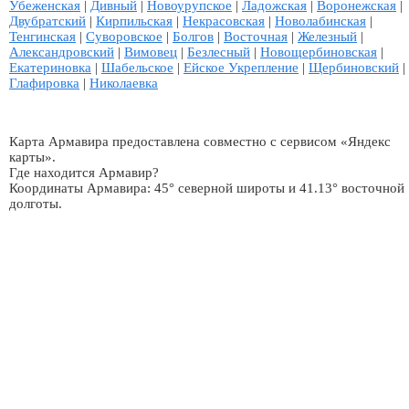
Убеженская
|
Дивный
|
Новоурупское
|
Ладожская
|
Воронежская
|
Двубратский
|
Кирпильская
|
Некрасовская
|
Новолабинская
|
Тенгинская
|
Суворовское
|
Болгов
|
Восточная
|
Железный
|
Александровский
|
Вимовец
|
Безлесный
|
Новощербиновская
|
Екатериновка
|
Шабельское
|
Ейское Укрепление
|
Щербиновский
|
Глафировка
|
Николаевка
Карта Армавира предоставлена совместно с сервисом «Яндекс
карты».
Где находится Армавир?
Координаты Армавира: 45° северной широты и 41.13° восточной
долготы.