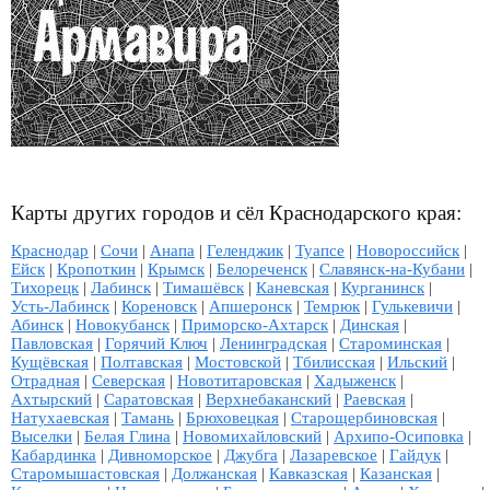
Карты других городов и сёл Краснодарского края:
Краснодар
|
Сочи
|
Анапа
|
Геленджик
|
Туапсе
|
Новороссийск
|
Ейск
|
Кропоткин
|
Крымск
|
Белореченск
|
Славянск-на-Кубани
|
Тихорецк
|
Лабинск
|
Тимашёвск
|
Каневская
|
Курганинск
|
Усть-Лабинск
|
Кореновск
|
Апшеронск
|
Темрюк
|
Гулькевичи
|
Абинск
|
Новокубанск
|
Приморско-Ахтарск
|
Динская
|
Павловская
|
Горячий Ключ
|
Ленинградская
|
Староминская
|
Кущёвская
|
Полтавская
|
Мостовской
|
Тбилисская
|
Ильский
|
Отрадная
|
Северская
|
Новотитаровская
|
Хадыженск
|
Ахтырский
|
Саратовская
|
Верхнебаканский
|
Раевская
|
Натухаевская
|
Тамань
|
Брюховецкая
|
Старощербиновская
|
Выселки
|
Белая Глина
|
Новомихайловский
|
Архипо-Осиповка
|
Кабардинка
|
Дивноморское
|
Джубга
|
Лазаревское
|
Гайдук
|
Старомышастовская
|
Должанская
|
Кавказская
|
Казанская
|