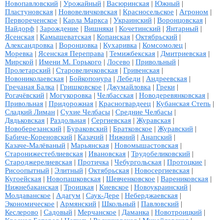
Новопавловский
|
Урожайный
|
Васюринская
|
Южный
|
Пластуновская
|
Нововеличковская
|
Красносельское
|
Агроном
|
Первореченское
|
Карла Маркса
|
Украинский
|
Воронцовская
|
Найдорф
|
Зарождение
|
Вишняки
|
Кочетинский
|
Янтарный
|
Ясенская
|
Камышеватская
|
Копанская
|
Октябрьский
|
Александровка
|
Воронцовка
|
Кухаривка
|
Комсомолец
|
Моревка
|
Ясенская Переправа
|
Темижбекская
|
Дмитриевская
|
Мирской
|
Имени М. Горького
|
Лосево
|
Привольный
|
Пролетарский
|
Старовеличковская
|
Гривенская
|
Новониколаевская
|
Бойкопонура
|
Лебеди
|
Андреевская
|
Гречаная Балка
|
Гришковское
|
Джумайловка
|
Греки
|
Рогачёвский
|
Могукоровка
|
Челбасская
|
Новодеревянковская
|
Привольная
|
Придорожная
|
Красногвардеец
|
Кубанская Степь
|
Сладкий Лиман
|
Сухие Челбасы
|
Средние Челбасы
|
Дядьковская
|
Раздольная
|
Сергиевская
|
Журавская
|
Новоберезанский
|
Бураковский
|
Братковское
|
Журавский
|
Бабиче-Кореновский
|
Казачий
|
Нижний
|
Анапский
|
Казаче-Малёваный
|
Марьянская
|
Новомышастовская
|
Старонижестеблиевская
|
Ивановская
|
Трудобеликовский
|
Староджерелиевская
|
Протичка
|
Чебургольская
|
Протоцкие
|
Рисоопытный
|
Элитный
|
Октябрьская
|
Новосергиевская
|
Кугоейская
|
Новопашковская
|
Шевченковское
|
Варениковская
|
Нижнебаканская
|
Троицкая
|
Киевское
|
Новоукраинский
|
Молдаванское
|
Адагум
|
Саук-Дере
|
Неберджаевская
|
Экономическое
|
Армянский
|
Школьный
|
Павловский
|
Кеслерово
|
Садовый
|
Мерчанское
|
Даманка
|
Новотроицкий
|