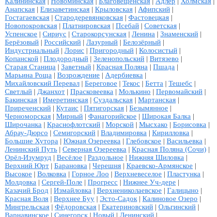
Калининская
|
Новоминская
|
Благовещенская
|
Адлер
|
Холмская
|
Анапская
|
Елизаветинская
|
Крыловская
|
Афипский
|
Гостагаевская
|
Стародеревянковская
|
Фастовецкая
|
Новопокровская
|
Платнировская
|
Псебай
|
Советская
|
Успенское
|
Сириус
|
Старокорсунская
|
Ленина
|
Знаменский
|
Берёзовый
|
Российский
|
Лазурный
|
Белозёрный
|
Индустриальный
|
Лорис
|
Пригородный
|
Колосистый
|
Копанской
|
Плодородный
|
Зеленопольский
|
Витязево
|
Старая Станица
|
Заветный
|
Красная Поляна
|
Пшада
|
Марьина Роща
|
Возрождение
|
Адербиевка
|
Михайловский Перевал
|
Береговое
|
Текос
|
Бетта
|
Тешебс
|
Светлый
|
Джанхот
|
Прасковеевка
|
Молькино
|
Первомайский
|
Бакинская
|
Имеретинская
|
Суздальская
|
Мартанская
|
Приреченский
|
Кутаис
|
Пятигорская
|
Безымянное
|
Черноморская
|
Мирный
|
Фанагорийское
|
Широкая Балка
|
Широчанка
|
Краснофлотский
|
Морской
|
Мысхако
|
Борисовка
|
Абрау-Дюрсо
|
Семигорский
|
Владимировка
|
Кирилловка
|
Большие Хутора
|
Южная Озереевка
|
Глебовское
|
Васильевка
|
Ленинский Путь
|
Северная Озереевка
|
Красная Поляна (Сочи)
|
Орёл-Изумруд
|
Весёлое
|
Раздольное
|
Нижняя Шиловка
|
Верхний Юрт
|
Барановка
|
Черешня
|
Краевско-Армянское
|
Высокое
|
Волковка
|
Горное Лоо
|
Верхневеселое
|
Пластунка
|
Молдовка
|
Сергей-Поле
|
Прогресс
|
Нижнее Уч-дере
|
Казачий Брод
|
Измайловка
|
Верхнениколаевское
|
Галицыно
|
Красная Воля
|
Верхнее Буу
|
Эсто-Садок
|
Калиновое Озеро
|
Мингрельская
|
Фёдоровская
|
Екатериновский
|
Ольгинский
|
Варнавинское
|
Синегорск
|
Новый
|
Ленинский
|