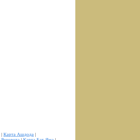
|
Карта Ашдода
|
 Реховота
|
Карта Бат-Яма
|