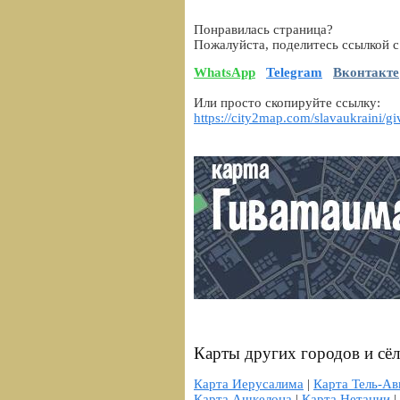
Понравилась страница?
Пожалуйста, поделитесь ссылкой с
WhatsApp
Telegram
Вконтакте
Или просто скопируйте ссылку:
https://city2map.com/slavaukraini/gi
Карты других городов и сё
Карта Иерусалима
|
Карта Тель-Ав
Карта Ашкелона
|
Карта Нетании
|