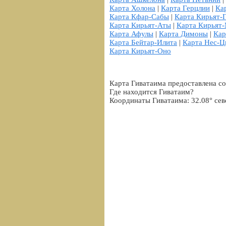
Карта Холона
|
Карта Герцлии
|
Ка
Карта Кфар-Сабы
|
Карта Кирьят-
Карта Кирьят-Аты
|
Карта Кирьят
Карта Афулы
|
Карта Димоны
|
Кар
Карта Бейтар-Илита
|
Карта Нес-
Карта Кирьят-Оно
Карта Гиватаима предоставлена со
Где находится Гиватаим?
Координаты Гиватаима: 32.08° сев