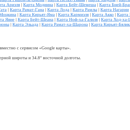
рта Ариэля
|
Карта Модиина
|
Карта Бейт-Шемеша
|
Карта Бней-Бра
Гата
|
Карта Рамат-Гана
|
Карта Лода
|
Карта Рамлы
|
Карта Нагарии
-Моцкина
|
Карта Кирьят-Яма
|
Карта Кармиэля
|
Карта Акко
|
Карта
та Явне
|
Карта Бейт-Шеана
|
Карта Ноф-ха-Галиля
|
Карта Ход-ха
Ционы
|
Карта Эльада
|
Карта Рамат-ха-Шарона
|
Карта Кирьят-Бялик
вместно с сервисом «Google карты».
ерной широты и 34.8° восточной долготы.