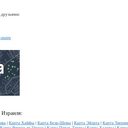
 друзьями:
vataim
л Израиля:
ива
|
Карта Хайфы
|
Карта Беэр-Шевы
|
Карта Эйлата
|
Карта Тверии
Карта Ришон-ле-Циона
|
Карта Петах-Тиквы
|
Карта Хадеры
|
Карта