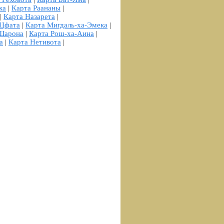
ка
|
Карта Раананы
|
|
Карта Назарета
|
 Цфата
|
Карта Мигдаль-ха-Эмека
|
-Шарона
|
Карта Рош-ха-Аина
|
а
|
Карта Нетивота
|