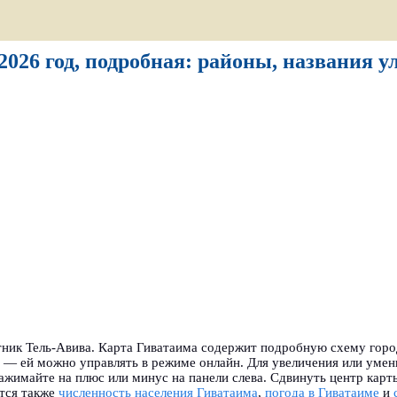
2026 год, подробная: районы, названия у
ник Тель-Авива. Карта Гиватаима содержит подробную схему город
й — ей можно управлять в режиме онлайн. Для увеличения или уме
ажимайте на плюс или минус на панели слева. Сдвинуть центр кар
тся также
численность населения Гиватаима
,
погода в Гиватаиме
и