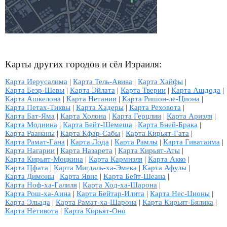
Карты других городов и сёл Израиля:
Карта Иерусалима
|
Карта Тель-Авива
|
Карта Хайфы
|
Карта Беэр-Шевы
|
Карта Эйлата
|
Карта Тверии
|
Карта Ашдода
|
Карта Ашкелона
|
Карта Нетании
|
Карта Ришон-ле-Циона
|
Карта Петах-Тиквы
|
Карта Хадеры
|
Карта Реховота
|
Карта Бат-Яма
|
Карта Холона
|
Карта Герцлии
|
Карта Ариэля
|
Карта Модиина
|
Карта Бейт-Шемеша
|
Карта Бней-Брака
|
Карта Раананы
|
Карта Кфар-Сабы
|
Карта Кирьят-Гата
|
Карта Рамат-Гана
|
Карта Лода
|
Карта Рамлы
|
Карта Гиватаима
|
Карта Нагарии
|
Карта Назарета
|
Карта Кирьят-Аты
|
Карта Кирьят-Моцкина
|
Карта Кармиэля
|
Карта Акко
|
Карта Цфата
|
Карта Мигдаль-ха-Эмека
|
Карта Афулы
|
Карта Димоны
|
Карта Явне
|
Карта Бейт-Шеана
|
Карта Ноф-ха-Галиля
|
Карта Ход-ха-Шарона
|
Карта Рош-ха-Аина
|
Карта Бейтар-Илита
|
Карта Нес-Ционы
|
Карта Эльада
|
Карта Рамат-ха-Шарона
|
Карта Кирьят-Бялика
|
Карта Нетивота
|
Карта Кирьят-Оно