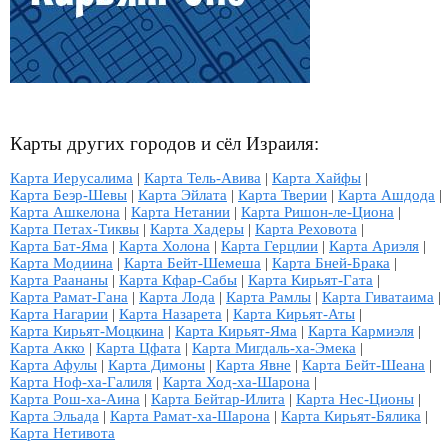
Карты других городов и сёл Израиля:
Карта Иерусалима
|
Карта Тель-Авива
|
Карта Хайфы
|
Карта Беэр-Шевы
|
Карта Эйлата
|
Карта Тверии
|
Карта Ашдода
|
Карта Ашкелона
|
Карта Нетании
|
Карта Ришон-ле-Циона
|
Карта Петах-Тиквы
|
Карта Хадеры
|
Карта Реховота
|
Карта Бат-Яма
|
Карта Холона
|
Карта Герцлии
|
Карта Ариэля
|
Карта Модиина
|
Карта Бейт-Шемеша
|
Карта Бней-Брака
|
Карта Раананы
|
Карта Кфар-Сабы
|
Карта Кирьят-Гата
|
Карта Рамат-Гана
|
Карта Лода
|
Карта Рамлы
|
Карта Гиватаима
|
Карта Нагарии
|
Карта Назарета
|
Карта Кирьят-Аты
|
Карта Кирьят-Моцкина
|
Карта Кирьят-Яма
|
Карта Кармиэля
|
Карта Акко
|
Карта Цфата
|
Карта Мигдаль-ха-Эмека
|
Карта Афулы
|
Карта Димоны
|
Карта Явне
|
Карта Бейт-Шеана
|
Карта Ноф-ха-Галиля
|
Карта Ход-ха-Шарона
|
Карта Рош-ха-Аина
|
Карта Бейтар-Илита
|
Карта Нес-Ционы
|
Карта Эльада
|
Карта Рамат-ха-Шарона
|
Карта Кирьят-Бялика
|
Карта Нетивота